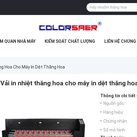
M QUAN NHÀ MÁY
KIỂM SOÁT CHẤT LƯỢNG
LIÊN HỆ CHÚNG
ăng Hoa Cho Máy In Dệt Thăng Hoa
Vải in nhiệt thăng hoa cho máy in dệt thăng ho
Thông tin chi tiết
Nguồn gốc:
Hàng hiệu:
Chứng nhận:
Số mô hình: