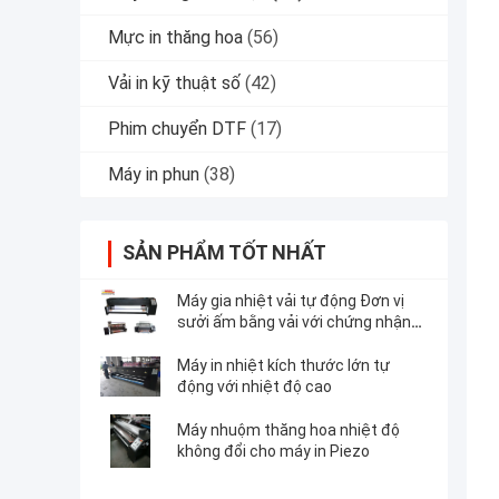
Mực in thăng hoa
(56)
Vải in kỹ thuật số
(42)
Phim chuyển DTF
(17)
Máy in phun
(38)
SẢN PHẨM TỐT NHẤT
Máy gia nhiệt vải tự động Đơn vị
sưởi ấm bằng vải với chứng nhận
CE
Máy in nhiệt kích thước lớn tự
động với nhiệt độ cao
Máy nhuộm thăng hoa nhiệt độ
không đổi cho máy in Piezo