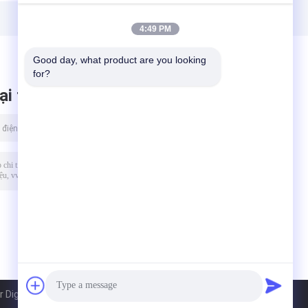
Chiều rộng làm
định
việc 220 - 240V
4:49 PM
Good day, what product are you looking 
for?
ại tin nhắn
igital Supplier Co., Ltd.. All Rights Reserved.