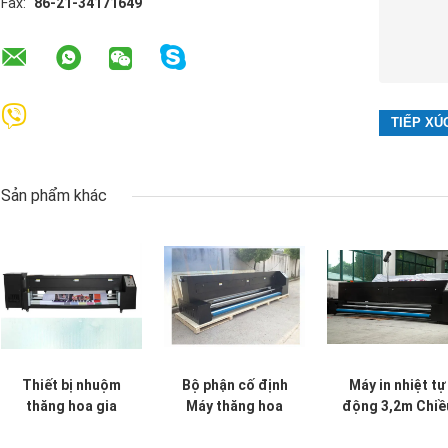
Fax:
86-21-34171649
Sản phẩm khác
Thiết bị nhuộm
Bộ phận cố định
Máy in nhiệt tự
thăng hoa gia
Máy thăng hoa
động 3,2m Chiề
nhiệt 3.2m Cố
nhiệt Máy in gia
rộng làm việc Đ