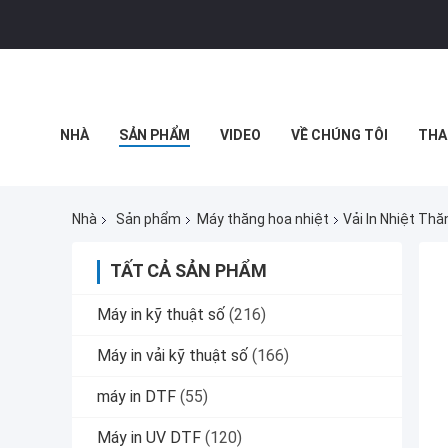
NHÀ
SẢN PHẨM
VIDEO
VỀ CHÚNG TÔI
THA
TIN TỨC CÔNG TY
Nhà
Sản phẩm
Máy thăng hoa nhiệt
Vải In Nhiệt Th
TẤT CẢ SẢN PHẨM
Máy in kỹ thuật số
(216)
Máy in vải kỹ thuật số
(166)
máy in DTF
(55)
Máy in UV DTF
(120)