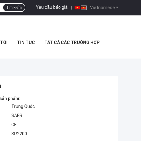
Yêu cầu báo giá
|
Vietnamese
Tìm kiếm
 TÔI
TIN TỨC
TẤT CẢ CÁC TRƯỜNG HỢP
a
 sản phẩm:
Trung Quốc
SAER
CE
SR2200