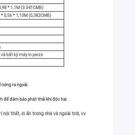
0,98 * 1,1M (3.341CMB)
2 * 0,56 * 1,10M (0,382CMB)
g
và bất kỳ máy in piezo
 nóng ra ngoài.
.
ính để đảm bảo phát thải khí độc hại
.
 nội thất, in ấn trong nhà và ngoài trời, vv