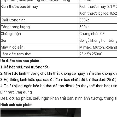
Kích thước bao bì máy
Kích thước máy: 3,1 * 
Kích thước bộ lọc: 0,6
Khối lượng tịnh
330kg
Tổng trọng lượng
500kg
Chứng nhận
Chứng nhận CE
Gói
Gói gỗ không hun trùn
Máy in có sẵn
Mimaki, Mutoh, Roland 
Làm việc tạm thời
25 đến 250oC
Ưu điểm của sản phẩm
:
1. Xả hết mùi, môi trường tốt.
2. Nhiệt độ bình thường cho khí thải, không có nguy hiểm cho không khí
3. Hệ thống lạnh hiệu quả cao để đảm bảo nhiệt độ khí thải dưới 25 độ
4. Thiết bị loại ngăn kéo kịp thời để tạo điều kiện thay thế than hoạt t
Lĩnh vực ứng dụng
:
Dệt, cờ, áp phích, biểu ngữ, khăn trải bàn, hình ảnh tường, trang trí
Hình ảnh sản phẩm