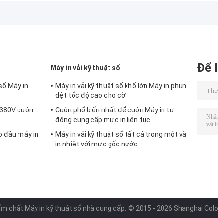
định màu
nhiệt 3.2m
vị cố định kích
thước lớn
Để l
Máy in vải kỹ thuật số
 số Máy in
Máy in vải kỹ thuật số khổ lớn Máy in phun
dệt tốc độ cao cho cờ
 380V cuộn
Cuộn phổ biến nhất để cuộn Máy in tự
động cung cấp mực in liên tục
o đầu máy in
Máy in vải kỹ thuật số tất cả trong một và
in nhiệt với mực gốc nước
 chất Máy in kỹ thuật số nhà cung cấp.
© 2015 - 2026 Shanghai Color D