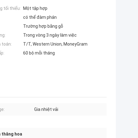
 tối thiểu:
Một tập hợp
có thể đàm phán
Trường hợp bằng gỗ
ng:
Trong vòng 3 ngày làm việc
 toán:
T/T, Western Union, MoneyGram
ấp:
60 bộ mỗi tháng
ge:
Gia nhiệt vải
 thăng hoa