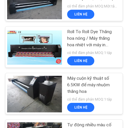
TÔI
có thể đàm phán MOQ:Một tập hợp
LIÊN HỆ
TIN
TỨC
Roll To Roll Dye Thăng
hoa nóng / Máy thăng
TẤT
hoa nhiệt với máy in
Piezo
có thể đàm phán MOQ:1 tập
CẢ
LIÊN HỆ
CÁC
TRƯỜNG
Máy cuộn kỹ thuật số
HỢP
6.5KW để máy nhuộm
thăng hoa
có thể đàm phán MOQ:1 tập
COMPANY
LIÊN HỆ
NEWS
Tự động nhiều màu cố