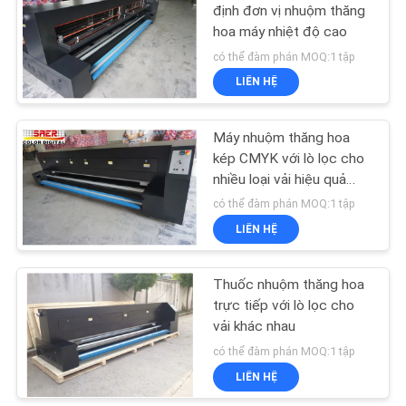
SƠ
định đơn vị nhuộm thăng
hoa máy nhiệt độ cao
ĐỒ
có thể đàm phán MOQ:1 tập
TRANG
LIÊN HỆ
WEB
Máy nhuộm thăng hoa
CHÍNH
kép CMYK với lò lọc cho
nhiều loại vải hiệu quả
SÁCH
nhiệt cao
có thể đàm phán MOQ:1 tập
BẢO
LIÊN HỆ
MẬT
Thuốc nhuộm thăng hoa
trực tiếp với lò lọc cho
vải khác nhau
có thể đàm phán MOQ:1 tập
LIÊN HỆ