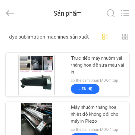
-
2026
Shanghai
Sản phẩm
Color
Digital
Supplier
Co.,
NHÀ
Ltd..
All
dye sublimation machines sản xuất trực tuyến
Rights
Reserved.
SẢN
Trực tiếp máy nhuộm vải
PHẨM
thăng hoa để sửa màu vải
in
VIDEO
có thể đàm phán MOQ:1 tập
LIÊN HỆ
VỀ
Máy nhuộm thăng hoa
CHÚNG
nhiệt độ không đổi cho
TÔI
máy in Piezo
có thể đàm phán MOQ:1 tập