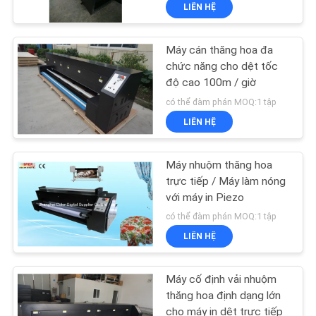
THAM
LIÊN HỆ
QUAN
Máy cán thăng hoa đa
NHÀ
chức năng cho dệt tốc
MÁY
độ cao 100m / giờ
có thể đàm phán MOQ:1 tập
KIỂM
LIÊN HỆ
SOÁT
Máy nhuộm thăng hoa
CHẤT
trực tiếp / Máy làm nóng
LƯỢNG
với máy in Piezo
có thể đàm phán MOQ:1 tập
LIÊN HỆ
LIÊN
HỆ
Máy cố định vải nhuộm
CHÚNG
thăng hoa định dạng lớn
cho máy in dệt trực tiếp