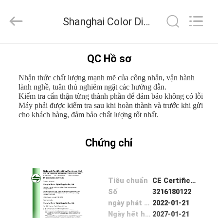
-
2026
Shanghai
Shanghai Color Digital Supplier Co., Ltd. Kiểm soát chất lượng
Color
Digital
Supplier
Co.,
NHÀ
Ltd..
All
QC Hồ sơ
Rights
Reserved.
Nhận thức chất lượng mạnh mẽ của công nhân, vận hành
SẢN
lành nghề, tuân thủ nghiêm ngặt các hướng dẫn.
PHẨM
Kiểm tra cẩn thận từng thành phần để đảm bảo không có lỗi
Máy phải được kiểm tra sau khi hoàn thành và trước khi gửi
cho khách hàng, đảm bảo chất lượng tốt nhất.
VIDEO
Chứng chỉ
VỀ
CHÚNG
Tiêu chuẩn
CE Certification
TÔI
Số
3216180122
ngày phát hành
2022-01-21
Ngày hết hạn
2027-01-21