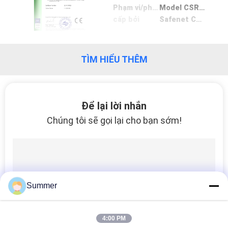
THAM
Phạm vi/phạm vi
Model CSR 1600,CSR 2200,CSR 2500,CSR 3200,CSR 5000
cấp bởi
Safenet Certification Services Ltd.
QUAN
NHÀ
MÁY
TÌM HIỂU THÊM
KIỂM
Để lại lời nhắn
SOÁT
Chúng tôi sẽ gọi lại cho bạn sớm!
CHẤT
LƯỢNG
LIÊN
Summer
HỆ
CHÚNG
4:00 PM