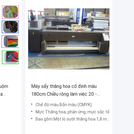
huộm
Máy sấy thăng hoa cố định màu
xa
180cm Chiều rộng làm việc 20 -
100m / giờ Tốc độ in
Chế độ màu:Bốn màu (CMYK)
Mực:Thăng hoa, phản ứng, mực sắc tố
Bao gồm:Một lò sưởi thăng hoa 1,8 m và một quạt lọc