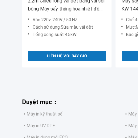
2.2m Chiều rộng vải dệt bằng vải sợi
Máy sấy
bông Máy sấy thăng hoa nhiệt độ
KW 1440
cao
Vôn:220v-240V / 50 HZ
Chế độ 
Cách sử dụng:Sửa màu vải dệt
Mực:M
Tổng công suất:4.5kW
Bao gồm
LIÊN HỆ VỚI BÂY GIỜ
Duyệt mục：
Máy in kỹ thuật số
Máy 
Máy in UV DTF
Máy 
Máy in dung môi ECO
Máy 