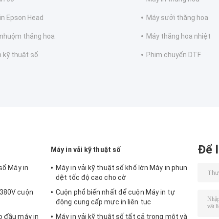
in Epson Head
Máy sưởi thăng hoa
nhuộm thăng hoa
Máy thăng hoa nhiệt
n kỹ thuật số
Phim chuyển DTF
Để l
Máy in vải kỹ thuật số
 số Máy in
Máy in vải kỹ thuật số khổ lớn Máy in phun
dệt tốc độ cao cho cờ
 380V cuộn
Cuộn phổ biến nhất để cuộn Máy in tự
động cung cấp mực in liên tục
o đầu máy in
Máy in vải kỹ thuật số tất cả trong một và