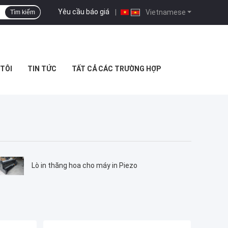
Yêu cầu báo giá
|
Vietnamese
Tìm kiếm
 TÔI
TIN TỨC
TẤT CẢ CÁC TRƯỜNG HỢP
Lò in thăng hoa cho máy in Piezo