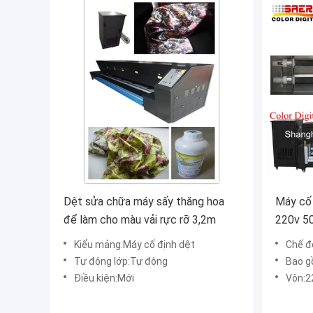
Dệt sửa chữa máy sấy thăng hoa
Máy cố 
để làm cho màu vải rực rỡ 3,2m
220v 50
làm việ
Kiểu mảng:Máy cố định dệt
Chế đ
Tự động lớp:Tự động
Bao gồm:
Điều kiện:Mới
Vôn:2