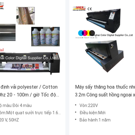
định vải polyester / Cotton
Máy sấy thăng hoa thuốc n
hz 20 - 100m / giờ Tốc độ
3.2m Công suất hồng ngoại 
c
4,5KW với chứng nhận CE
ộ màu:Đôi 4 màu
Vôn:220V
Một quạt sưởi trực tiếp 1.6m và một quạt lọc
Điều kiện:Mới
20 V, 50HZ
Bảo hành:1 năm