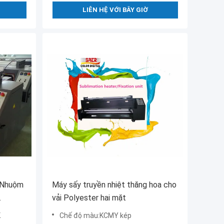
LIÊN HỆ VỚI BÂY GIỜ
 Nhuộm
Máy sấy truyền nhiệt thăng hoa cho
vải Polyester hai mặt
c
K
Chế độ màu:KCMY kép