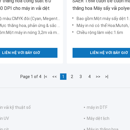
 thăng hoa công suất 6.0
SAER 1.6M cuộn để cuộn má
 DPI cho máy in vải dệt
thăng hoa Máy sấy vải polye
tốc độ cao
màu:CMYK đôi (Cyan, Megenta, Vàng, Đen)
Bao gồm:Một máy sấy dệt 1.6m và 
ực thăng hoa, phản ứng & sắc tố
Máy in nó có thể Hoa:Mutoh, Mimaki, Roland và bất kỳ máy 
:Một máy in nóng 3,2m và một quạt lọc
Chiều rộng làm việc:1.6m
LIÊN HỆ VỚI BÂY GIỜ
LIÊN HỆ VỚI BÂY GIỜ
Page 1 of 4
|<
<<
1
2
3
4
>>
>|
in vải kỹ thuật số
máy in DTF
in UV
Máy dệt lịch
in cờ
Máy in thăng hoa