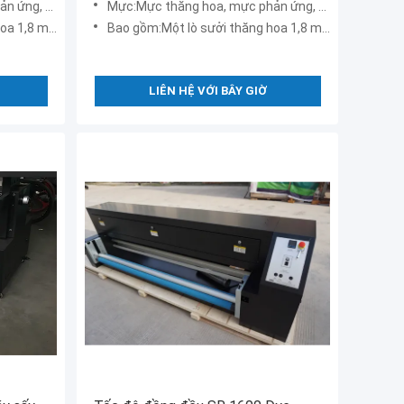
ực bột màu
Mực:Mực thăng hoa, mực phản ứng, mực bột màu
một quạt lọc
Bao gồm:Một lò sưởi thăng hoa 1,8 m với một quạt lọc
LIÊN HỆ VỚI BÂY GIỜ