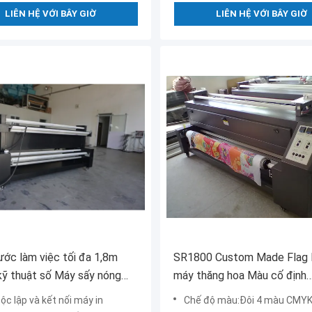
LIÊN HỆ VỚI BÂY GIỜ
LIÊN HỆ VỚI BÂY GIỜ
ước làm việc tối đa 1,8m
SR1800 Custom Made Flag
kỹ thuật số Máy sấy nóng
máy thăng hoa Màu cố định
ộn để cuộn
1800mm Chiều rộng làm việ
ộc lập và kết nối máy in
Chế độ màu:Đôi 4 màu CMY