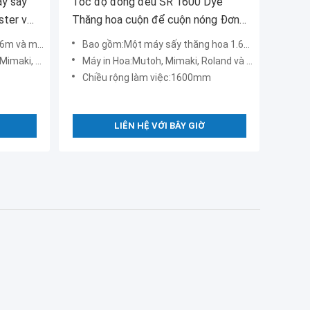
y sấy
Tốc độ đồng đều SR 1600 Dye
ster với
Thăng hoa cuộn để cuộn nóng Đơn
vị cố định màu
một bộ lọc
Bao gồm:Một máy sấy thăng hoa 1.6m và Một bộ lọc
in piezo nào khác
Máy in Hoa:Mutoh, Mimaki, Roland và bất kỳ máy in piezo nào khác hoặc làm việc riêng biệt
Chiều rộng làm việc:1600mm
LIÊN HỆ VỚI BÂY GIỜ