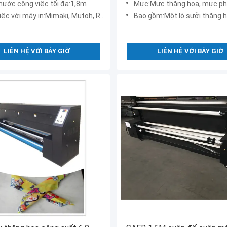
thước công việc tối đa:1,8m
Mực:Mực thăng hoa, mực phản ứng, m
với máy in:Mimaki, Mutoh, Roland và máy in khác
Bao gồm:Một lò sưởi thăng hoa 1,8 m và 
LIÊN HỆ VỚI BÂY GIỜ
LIÊN HỆ VỚI BÂY GIỜ