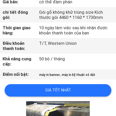
Giá bán:
có thể đàm phán
THAM
QUAN
chi tiết đóng
Gói gỗ không khử trùng size Kích
gói:
thước gói 4460 * 1160 * 1730mm
NHÀ
Thời gian giao
10 ngày làm việc sau khi nhận được
MÁY
hàng:
khoản thanh toán của bạn
Điều khoản
T/T, Western Union
KIỂM
thanh toán:
SOÁT
Khả năng cung
50 bộ / tháng
CHẤT
cấp:
LƯỢNG
Điểm nổi bật:
,
máy in banner
máy in kỹ thuật số dệt
LIÊN
GIÁ TỐT NHẤT
HỆ
CHÚNG