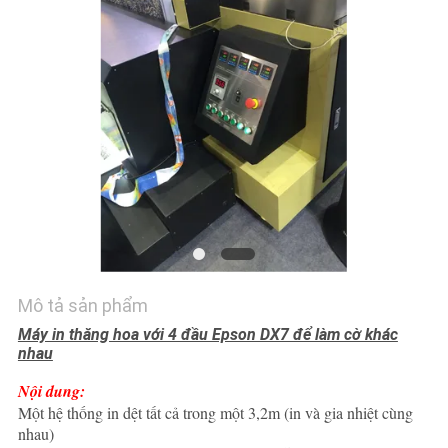
TÔI
TIN
TỨC
TẤT
CẢ
CÁC
TRƯỜNG
HỢP
Mô tả sản phẩm
Máy in thăng hoa với 4 đầu Epson DX7 để làm cờ khác
nhau
COMPANY
NEWS
Nội dung:
Một hệ thống in dệt tất cả trong một 3,2m (in và gia nhiệt cùng
nhau)