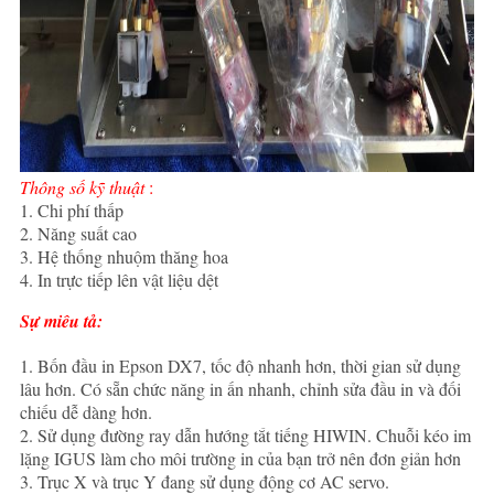
Thông số kỹ thuật
:
1. Chi phí thấp
2. Năng suất cao
3. Hệ thống nhuộm thăng hoa
4. In trực tiếp lên vật liệu dệt
Sự miêu tả:
1. Bốn đầu in Epson DX7, tốc độ nhanh hơn, thời gian sử dụng
lâu hơn. Có sẵn chức năng in ấn nhanh, chỉnh sửa đầu in và đối
chiếu dễ dàng hơn.
2. Sử dụng đường ray dẫn hướng tắt tiếng HIWIN. Chuỗi kéo im
lặng IGUS làm cho môi trường in của bạn trở nên đơn giản hơn
3. Trục X và trục Y đang sử dụng động cơ AC servo.