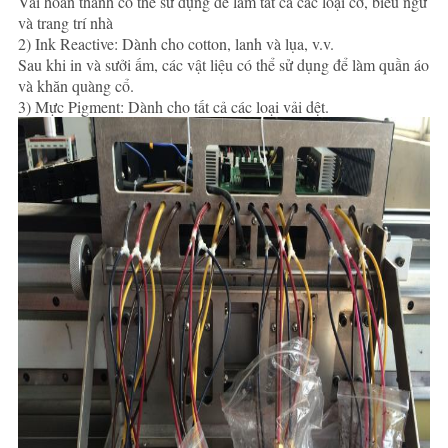
Vải hoàn thành có thể sử dụng để làm tất cả các loại cờ, biểu ngữ
và trang trí nhà
2) Ink Reactive: Dành cho cotton, lanh và lụa, v.v.
Sau khi in và sưởi ấm, các vật liệu có thể sử dụng để làm quần áo
và khăn quàng cổ.
3) Mực Pigment: Dành cho tất cả các loại vải dệt.