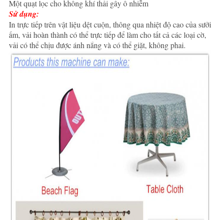
SƠ
Một quạt lọc cho không khí thải gây ô nhiễm
Sử dụng:
ĐỒ
In trực tiếp trên vật liệu dệt cuộn, thông qua nhiệt độ cao của sưởi
ấm, vải hoàn thành có thể trực tiếp để làm cho tất cả các loại cờ,
TRANG
vải có thể chịu được ánh nắng và có thể giặt, không phai.
WEB
CHÍNH
SÁCH
BẢO
MẬT