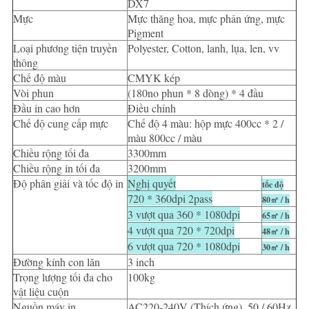
DX7
Mực
Mực thăng hoa, mực phản ứng, mực
Pigment
Loại phương tiện truyền
Polyester, Cotton, lanh, lụa, len, vv
thông
Chế độ màu
CMYK kép
Vòi phun
(180no phun * 8 dòng) * 4 đầu
Đầu in cao hơn
Điều chỉnh
Chế độ cung cấp mực
Chế độ 4 màu: hộp mực 400cc * 2 /
màu 800cc / màu
Chiều rộng tối đa
3300mm
Chiều rộng in tối đa
3200mm
Độ phân giải và tốc độ in
Nghị quyết
tốc độ
720 * 360dpi 2pass
80㎡ / h
3 vượt qua 360 * 1080dpi
65㎡ / h
4 vượt qua 720 * 720dpi
48㎡ / h
6 vượt qua 720 * 1080dpi
30㎡ / h
Đường kính con lăn
3 inch
Trọng lượng tối đa cho
100kg
vật liệu cuộn
Nguồn máy in
AC220-240V (Thích ứng) .50 / 60Hz