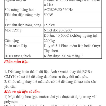
± 1Hz
Sức nóng thăng hoa
AC380V.50 / 60Hz
Tiêu thụ điện năng máy
500W
in
Tiêu thụ điện năng nóng
15,5kw
Môi trường
Nhiệt độ: 20-32oC
Độ ẩm: 40-60oC (Không ngưng tụ)
Cân nặng
2200kg
Phần mềm Rip
Duy trì 5.3 Phần mềm Rip hoặc Onyx
Tùy chọn
HĐH tương thích
Kiếm được XP và thắng 7
Phần mềm Rip:
1. Dễ dàng hoàn thành dữ liệu Ảnh / vectơ, thay thế RGB /
CMYK và có thể dễ dàng đạt được sự thay đổi màu sắc.
2. Chức năng thay thế màu sắc có thể dễ dàng tái tạo màu sắc
yêu cầu.
Mực và vật liệu có sẵn:
1) Mực thăng hoa (gốc nước): chủ yếu được sử dụng trong vải
polyester.