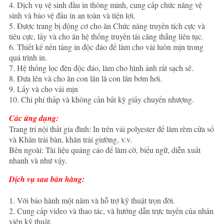
4. Dịch vụ vệ sinh đầu in thông minh, cung cấp chức năng vệ
sinh và bảo vệ đầu in an toàn và tiện lợi.
5. Được trang bị động cơ cho ăn Chức năng truyền tích cực và
tiêu cực, lấy và cho ăn hệ thống truyền tải căng thẳng liên tục.
6. Thiết kế nền tảng in độc đáo để làm cho vải luôn mịn trong
quá trình in.
7. Hệ thống lọc đèn độc đáo, làm cho hình ảnh rất sạch sẽ.
8. Đưa lên và cho ăn con lăn là con lăn bơm hơi.
9. Lấy và cho vải mịn
10. Chi phí thấp và không cần bất kỳ giấy chuyển nhượng.
Các ứng dụng:
Trang trí nội thất gia đình: In trên vải polyester để làm rèm cửa sổ
và Khăn trải bàn, khăn trải giường, v.v.
Bên ngoài: Tài liệu quảng cáo để làm cờ, biểu ngữ, diễn xuất
nhanh và như vậy.
Dịch vụ sau bán hàng:
1. Với bảo hành một năm và hỗ trợ kỹ thuật trọn đời.
2. Cung cấp video và thao tác, và hướng dẫn trực tuyến của nhân
viên kỹ thuật.