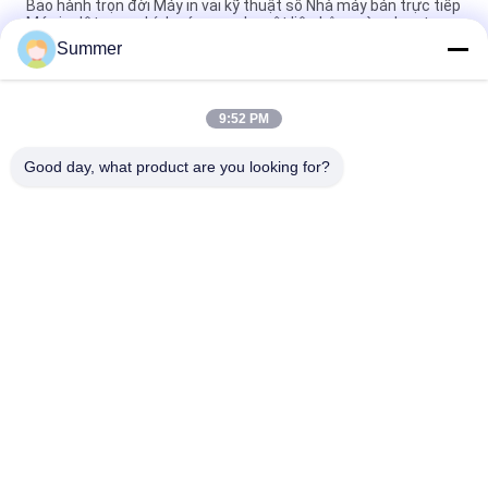
Bảo hành trọn đời Máy in vải kỹ thuật số Nhà máy bán trực tiếp
Máy in dệt may chính xác cao cho vật liệu bông và polyester
Summer
Hệ thống in vải kỹ thuật số 4color/CMYK 3200mm máy vẽ dệt
may định dạng lớn với đầu in công nghiệp KJ4B-QL
9:52 PM
Đầu in công nghiệp Máy in thăng hoa khổ lớn Máy in kỹ thuật
số Máy in có đầu in KJ4B-QL
Good day, what product are you looking for?
Danh mục phổ biến
Tất cả
các
Máy In Vải Kỹ Thuật 
Máy In Kỹ Thuật Số
Số
Máy In DTF
Máy In UV DTF
Máy In UV
Máy Dệt Lịch
Máy In Dung Môi 
Máy In Cờ