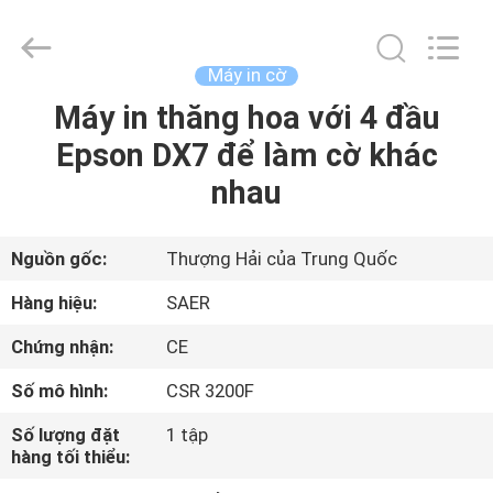
-
2026
Shanghai
Color
Digital
Máy in cờ
Supplier
Co.,
Máy in thăng hoa với 4 đầu
NHÀ
Ltd..
All
Rights
Epson DX7 để làm cờ khác
Reserved.
SẢN
nhau
PHẨM
Nguồn gốc:
Thượng Hải của Trung Quốc
VIDEO
Hàng hiệu:
SAER
Chứng nhận:
CE
VỀ
Số mô hình:
CSR 3200F
CHÚNG
TÔI
Số lượng đặt
1 tập
hàng tối thiểu: