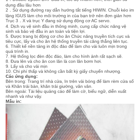
dụng đầu lâu hơn
2．Sử dụng đường ray dẫn hướng tắt tiếng HIWIN. Chuỗi kéo im
lặng IGUS làm cho môi trường in của bạn trở nên đơn giản hơn
Trục 3．X và trục Y đang sử dụng động cơ AC servo.
4. Dịch vụ vệ sinh đầu in thông minh, cung cấp chức năng vệ
sinh và bảo vệ đầu in an toàn và tiện lợi.
5. Được trang bị động cơ cho ăn Chức năng truyền tích cực và
tiêu cực, lấy và cho ăn hệ thống truyền tải căng thẳng liên tục.
6. Thiết kế nền tảng in độc đáo để làm cho vải luôn mịn trong
quá trình in.
7. Hệ thống lọc đèn độc đáo, làm cho hình ảnh rất sạch sẽ.
8. Đưa lên và cho ăn con lăn là con lăn bơm hơi.
9. Lấy và cho vải mịn
10. Chi phí thấp và không cần bất kỳ giấy chuyển nhượng.
Các ứng dụng:
Bên trong: Trang trí nhà cửa, In trên vải bóng để làm rèm cửa sổ
và Khăn trải bàn, khăn trải giường, vân vân.
Bên ngoài: Tài liệu quảng cáo để làm cờ, biểu ngữ, diễn xuất
nhanh và như vậy.
Mẫu in: