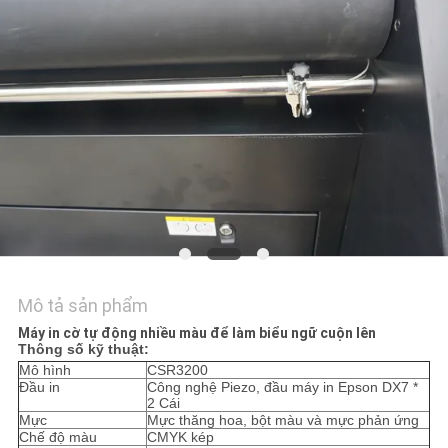
TÔI
TIN
TỨC
TẤT
CẢ
CÁC
TRƯỜNG
HỢP
Mô tả sản phẩm
Máy in cờ tự động nhiều màu để làm biểu ngữ cuộn lên
Thông số kỹ thuật:
COMPANY
Mô hình
CSR3200
Đầu in
Công nghệ Piezo, đầu máy in Epson DX7 *
NEWS
2 Cái
Mực
Mực thăng hoa, bột màu và mực phản ứng
Chế độ màu
CMYK kép