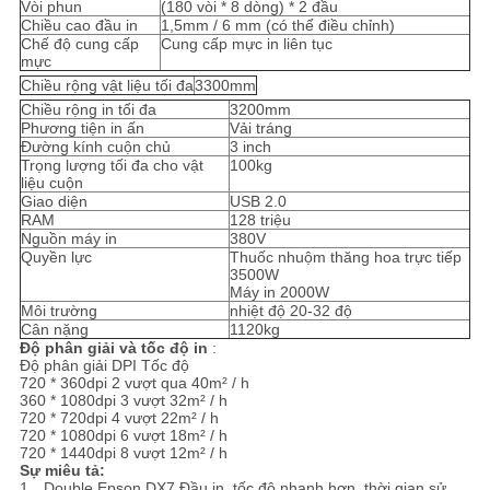
SƠ
Vòi phun
(180 vòi * 8 dòng) * 2 đầu
Chiều cao đầu in
1,5mm / 6 mm (có thể điều chỉnh)
ĐỒ
Chế độ cung cấp
Cung cấp mực in liên tục
mực
TRANG
Chiều rộng vật liệu tối đa
3300mm
Chiều rộng in tối đa
3200mm
WEB
Phương tiện in ấn
Vải tráng
Đường kính cuộn chủ
3 inch
Trọng lượng tối đa cho vật
100kg
liệu cuộn
CHÍNH
Giao diện
USB 2.0
RAM
128 triệu
SÁCH
Nguồn máy in
380V
Quyền lực
Thuốc nhuộm thăng hoa trực tiếp
BẢO
3500W
Máy in 2000W
MẬT
Môi trường
nhiệt độ 20-32 độ
Cân nặng
1120kg
Độ phân giải và tốc độ in
:
Độ phân giải DPI Tốc độ
720 * 360dpi 2 vượt qua 40m² / h
360 * 1080dpi 3 vượt 32m² / h
720 * 720dpi 4 vượt 22m² / h
720 * 1080dpi 6 vượt 18m² / h
720 * 1440dpi 8 vượt 12m² / h
Sự miêu tả:
1．Double Epson DX7 Đầu in, tốc độ nhanh hơn, thời gian sử