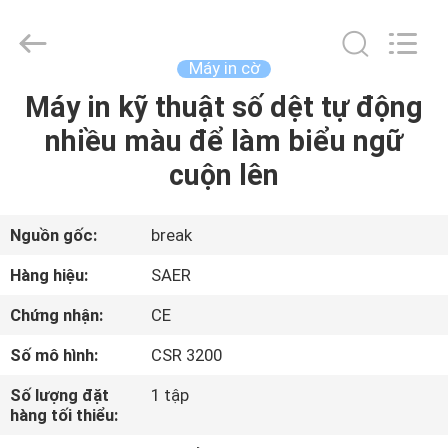
-
2026
Shanghai
Color
Digital
Máy in cờ
Supplier
Co.,
Máy in kỹ thuật số dệt tự động
NHÀ
Ltd..
All
Rights
nhiều màu để làm biểu ngữ
Reserved.
SẢN
cuộn lên
PHẨM
Nguồn gốc:
break
VIDEO
Hàng hiệu:
SAER
Chứng nhận:
CE
VỀ
Số mô hình:
CSR 3200
CHÚNG
TÔI
Số lượng đặt
1 tập
hàng tối thiểu: