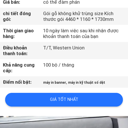
Giá bán:
có thể đàm phán
THAM
QUAN
chi tiết đóng
Gói gỗ không khử trùng size Kích
gói:
thước gói 4460 * 1160 * 1730mm
NHÀ
Thời gian giao
10 ngày làm việc sau khi nhận được
MÁY
hàng:
khoản thanh toán của bạn
Điều khoản
T/T, Western Union
KIỂM
thanh toán:
SOÁT
Khả năng cung
100 bộ / tháng
CHẤT
cấp:
LƯỢNG
Điểm nổi bật:
,
máy in banner
máy in kỹ thuật số dệt
LIÊN
GIÁ TỐT NHẤT
HỆ
CHÚNG