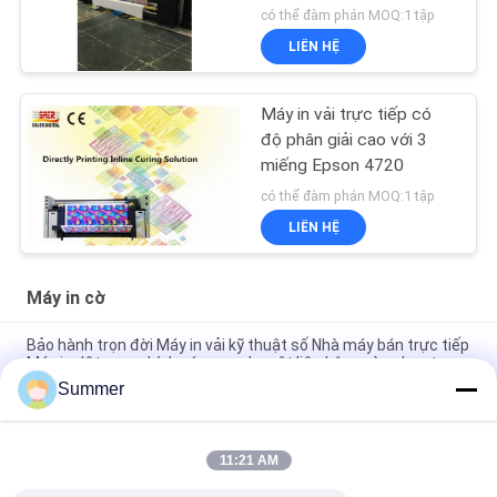
có thể đàm phán MOQ:1 tập
LIÊN HỆ
Máy in vải trực tiếp có
độ phân giải cao với 3
miếng Epson 4720
có thể đàm phán MOQ:1 tập
LIÊN HỆ
Máy in cờ
Bảo hành trọn đời Máy in vải kỹ thuật số Nhà máy bán trực tiếp
Máy in dệt may chính xác cao cho vật liệu bông và polyester
Summer
Hệ thống in vải kỹ thuật số 4color/CMYK 3200mm máy vẽ dệt
may định dạng lớn với đầu in công nghiệp KJ4B-QL
11:21 AM
Đầu in công nghiệp Máy in thăng hoa khổ lớn Máy in kỹ thuật
số Máy in có đầu in KJ4B-QL