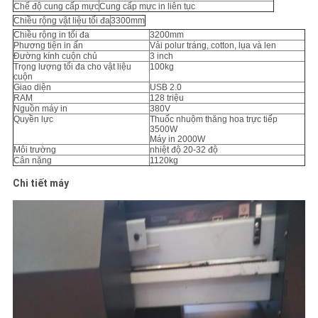
SƠ
Chế độ cung cấp mực
Cung cấp mực in liên tục
Chiều rộng vật liệu tối đa
3300mm
ĐỒ
Chiều rộng in tối đa
3200mm
Phương tiện in ấn
Vải polur tráng, cotton, lụa và len
TRANG
Đường kính cuộn chủ
3 inch
Trọng lượng tối đa cho vật liệu
100kg
WEB
cuộn
Giao diện
USB 2.0
RAM
128 triệu
Nguồn máy in
380V
Quyền lực
Thuốc nhuộm thăng hoa trực tiếp
CHÍNH
3500W
Máy in 2000W
SÁCH
Môi trường
nhiệt độ 20-32 độ
Cân nặng
1120kg
BẢO
Chi tiết máy
MẬT