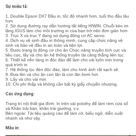
Sự miêu tả:
1. Double Epson DX7 Đầu in, tốc độ nhanh hơn, tuổi thọ đầu lâu
hơn
2. Sử dụng đường ray dẫn hướng tắt tiếng HIWIN. Chuỗi kéo im
lặng IGUS làm cho môi trường in của bạn trở nên đơn giản hơn
3. Trục X và trục Y đang sử dụng động cơ AC servo.
4. Dịch vụ vệ sinh đầu in thông minh, cung cấp chức năng vệ
sinh và bảo vệ đầu in an toàn và tiện lợi.
5. Được trang bị động cơ cho ăn Chức năng truyền tích cực và
tiêu cực, lấy và cho ăn hệ thống truyền tải căng thẳng liên tục.
6. Thiết kế nền tảng in độc đáo để làm cho vải luôn mịn trong
quá trình in.
7. Hệ thống lọc đèn độc đáo, làm cho hình ảnh rất sạch sẽ.
8. Đưa lên và cho ăn con lăn là con lăn bơm hơi.
9. Lấy và cho vải mịn
10. Chi phí thấp và không cần bất kỳ giấy chuyển nhượng.
Các ứng dụng:
Trang trí nội thất gia đình: In trên vải polothy để làm rèm cửa sổ
và Khăn trải bàn, khăn trải giường, v.v.
Bên ngoài: Tài liệu quảng cáo để làm cờ, biểu ngữ, diễn xuất
nhanh và như vậy.
Mẫu in: