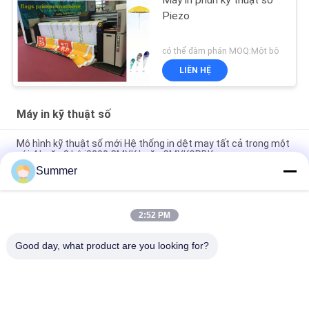
Máy in phun kỹ thuật số
Piezo
có thể đàm phán MOQ:Một bộ
LIÊN HỆ
Máy in kỹ thuật số
Mô hình kỹ thuật số mới Hệ thống in dệt may tất cả trong một
với 4 hoặc 8 bộ i3200 CMYK hoặc CMYKGRBK
Summer
Shanghai SAER COLOR 4 màu hoặc 8 màu Hệ thống in dệt kim
thuật số 3200mm Thiết kế vải định dạng lớn
2:52 PM
Tất cả trong một máy in kỹ thuật số polyester Sublimation
máy in trực tiếp vải nhà máy cung cấp 3,2m lá cờ máy in
Good day, what product are you looking for?
Danh mục phổ biến
Tất cả
các