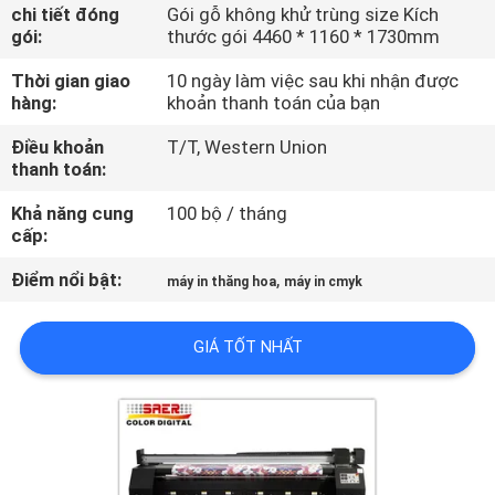
THAM
chi tiết đóng
Gói gỗ không khử trùng size Kích
gói:
thước gói 4460 * 1160 * 1730mm
QUAN
Thời gian giao
10 ngày làm việc sau khi nhận được
NHÀ
hàng:
khoản thanh toán của bạn
MÁY
Điều khoản
T/T, Western Union
thanh toán:
KIỂM
Khả năng cung
100 bộ / tháng
SOÁT
cấp:
CHẤT
Điểm nổi bật:
,
máy in thăng hoa
máy in cmyk
LƯỢNG
GIÁ TỐT NHẤT
LIÊN
HỆ
CHÚNG