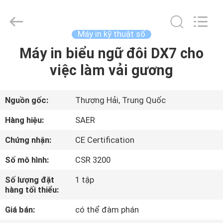
-
2026
Shanghai
Color
Digital
Máy in kỹ thuật số
Supplier
Co.,
Máy in biểu ngữ đôi DX7 cho
NHÀ
Ltd..
All
Rights
việc làm vải gương
Reserved.
SẢN
PHẨM
Nguồn gốc:
Thượng Hải, Trung Quốc
Hàng hiệu:
SAER
VIDEO
Chứng nhận:
CE Certification
Số mô hình:
CSR 3200
VỀ
CHÚNG
Số lượng đặt
1 tập
hàng tối thiểu:
TÔI
Giá bán:
có thể đàm phán