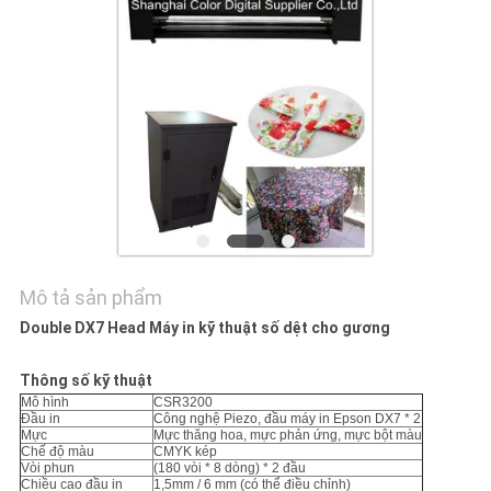
TÔI
TIN
TỨC
TẤT
CẢ
CÁC
TRƯỜNG
Mô tả sản phẩm
HỢP
Double DX7 Head Máy in kỹ thuật số dệt cho gương
Thông số kỹ thuật
COMPANY
Mô hình
CSR3200
Đầu in
Công nghệ Piezo, đầu máy in Epson DX7 * 2
NEWS
Mực
Mực thăng hoa, mực phản ứng, mực bột màu
Chế độ màu
CMYK kép
Vòi phun
(180 vòi * 8 dòng) * 2 đầu
Chiều cao đầu in
1,5mm / 6 mm (có thể điều chỉnh)