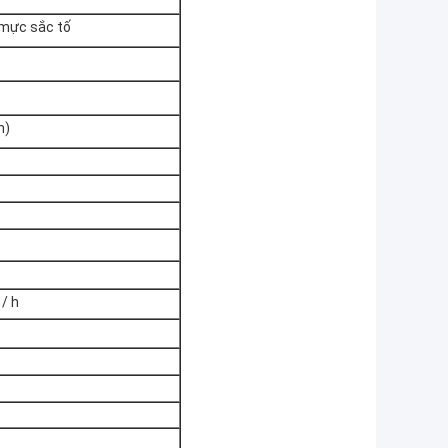
 mực sắc tố
h)
/ h