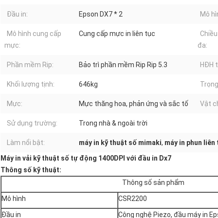
Đầu in:
Epson DX7 * 2
Mô hì
Mô hình cung cấp
Cung cấp mực in liên tục
Chiều 
mực:
đa:
Phần mềm Rip:
Bảo trì phần mềm Rip Rip 5.3
HĐH t
Khối lượng tịnh:
646kg
Trọng
Mực:
Mực thăng hoa, phản ứng và sắc tố
Vật c
Sử dụng trường:
Trong nhà & ngoài trời
Làm nổi bật:
máy in kỹ thuật số mimaki
,
máy in phun liên 
Máy in vải kỹ thuật số tự động 1400DPI với đầu in Dx7
Thông số kỹ thuật:
Thông số sản phẩm
Mô hình
CSR2200
Đầu in
Công nghệ Piezo, đầu máy in E