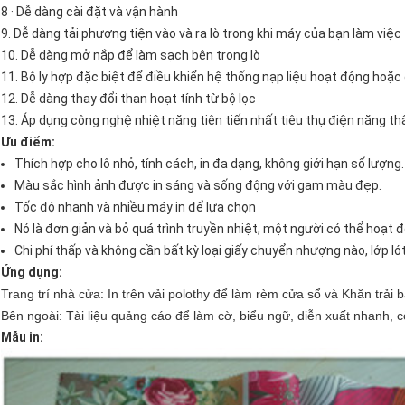
8 · Dễ dàng cài đặt và vận hành
9. Dễ dàng tải phương tiện vào và ra lò trong khi máy của bạn làm việc
10. Dễ dàng mở nắp để làm sạch bên trong lò
11. Bộ ly hợp đặc biệt để điều khiển hệ thống nạp liệu hoạt động hoặc 
12. Dễ dàng thay đổi than hoạt tính từ bộ lọc
13. Áp dụng công nghệ nhiệt năng tiên tiến nhất tiêu thụ điện năng thấ
Ưu điểm:
Thích hợp cho lô nhỏ, tính cách, in đa dạng, không giới hạn số lượng.
Màu sắc hình ảnh được in sáng và sống động với gam màu đẹp.
Tốc độ nhanh và nhiều máy in để lựa chọn
Nó là đơn giản và bỏ quá trình truyền nhiệt, một người có thể hoạt đ
Chi phí thấp và không cần bất kỳ loại giấy chuyển nhượng nào, lớp ló
Ứng dụng:
Trang trí nhà cửa: In trên vải polothy để làm rèm cửa sổ và Khăn trải b
Bên ngoài: Tài liệu quảng cáo để làm cờ, biểu ngữ, diễn xuất nhanh, c
Mẫu in: