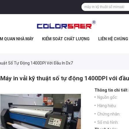
M QUAN NHÀ MÁY
KIỂM SOÁT CHẤT LƯỢNG
LIÊN HỆ CHÚNG
huật Số Tự Động 1400DPI Với Đầu In Dx7
Máy in vải kỹ thuật số tự động 1400DPI với đầu
Thông tin chi tiết
Nguồn gốc:
Hàng hiệu:
Chứng nhận:
Số mô hình: