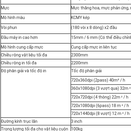
Mực
Mực thăng hoa, mực phản ứng,
Mô hình màu
KCMY kép
Vòi phun
(180 vòi x 8 dòng) x2 đầu
Đầu máy in cao hơn
15mm / 6 mm (Có thể điều chỉn
Mô hình cung cấp mực
Cung cấp mực in liên tục
Chiều rộng vật liệu tối đa
2300mm
Chiều rộng in tối đa
2200mm
Độ phân giải và tốc độ in
Tốc độ phân giải
720x360dpi (2pass) 40m² / h
360x1080dpi (3 vượt qua) 32m
²
720x720dpi (4 thông) 22m
/ h
²
720x1080dpi (6pass) 18 m
/ h
²
720x1440dpi (8 vượt) 12 m
/ h
²
Đường kính trục lăn
3 inch
Trọng lượng tối đa cho vật liệu cuộn
100kg