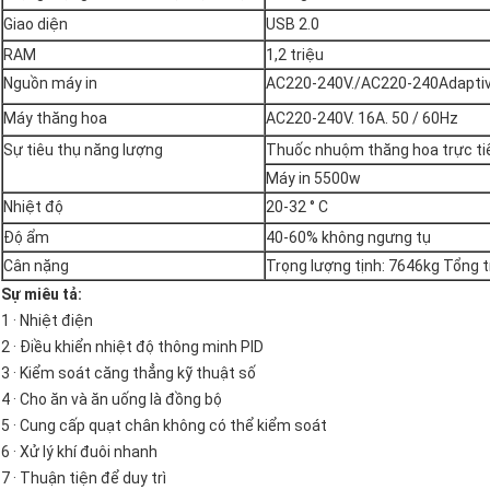
Giao diện
USB 2.0
RAM
1,2 triệu
Nguồn máy in
AC220-240V./AC220-240Adaptiv
Máy thăng hoa
AC220-240V. 16A. 50 / 60Hz
Sự tiêu thụ năng lượng
Thuốc nhuộm thăng hoa trực t
Máy in 5500w
Nhiệt độ
20-32 ° C
Độ ẩm
40-60% không ngưng tụ
Cân nặng
Trọng lượng tịnh: 7646kg Tổng 
Sự miêu tả:
1 · Nhiệt điện
2 · Điều khiển nhiệt độ thông minh PID
3 · Kiểm soát căng thẳng kỹ thuật số
4 · Cho ăn và ăn uống là đồng bộ
5 · Cung cấp quạt chân không có thể kiểm soát
6 · Xử lý khí đuôi nhanh
7 · Thuận tiện để duy trì