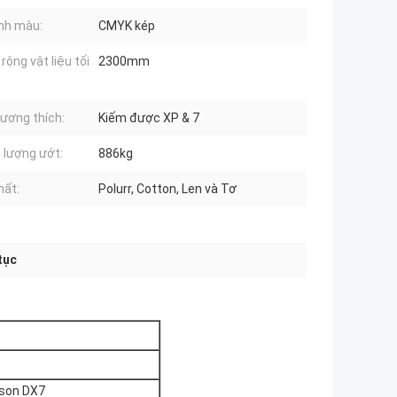
nh màu:
CMYK kép
rộng vật liệu tối
2300mm
ương thích:
Kiếm được XP & 7
 lượng ướt:
886kg
hất:
Polurr, Cotton, Len và Tơ
tục
pson DX7