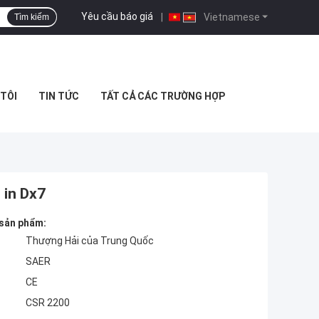
Yêu cầu báo giá
|
Vietnamese
Tìm kiếm
 TÔI
TIN TỨC
TẤT CẢ CÁC TRƯỜNG HỢP
 in Dx7
 sản phẩm:
Thượng Hải của Trung Quốc
SAER
CE
CSR 2200