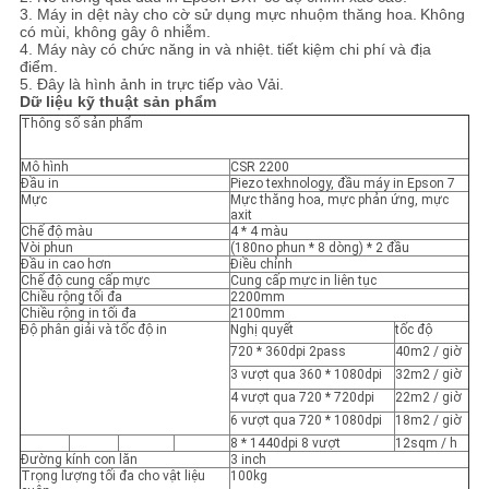
SƠ
3. Máy in dệt này cho cờ sử dụng mực nhuộm thăng hoa.
Không
có mùi, không gây ô nhiễm.
ĐỒ
4. Máy này có chức năng in và nhiệt.
tiết kiệm chi phí và địa
điểm.
TRANG
5. Đây là hình ảnh in trực tiếp vào Vải.
Dữ liệu kỹ thuật sản phẩm
WEB
Thông số sản phẩm
Mô hình
CSR 2200
Đầu in
Piezo texhnology, đầu máy in Epson 7
CHÍNH
Mực
Mực thăng hoa, mực phản ứng, mực
axit
SÁCH
Chế độ màu
4 * 4 màu
Vòi phun
(180no phun * 8 dòng) * 2 đầu
BẢO
Đầu in cao hơn
Điều chỉnh
Chế độ cung cấp mực
Cung cấp mực in liên tục
MẬT
Chiều rộng tối đa
2200mm
Chiều rộng in tối đa
2100mm
Độ phân giải và tốc độ in
Nghị quyết
tốc độ
720 * 360dpi 2pass
40m2 / giờ
3 vượt qua 360 * 1080dpi
32m2 / giờ
4 vượt qua 720 * 720dpi
22m2 / giờ
6 vượt qua 720 * 1080dpi
18m2 / giờ
8 * 1440dpi 8 vượt
12sqm / h
Đường kính con lăn
3 inch
Trọng lượng tối đa cho vật liệu
100kg