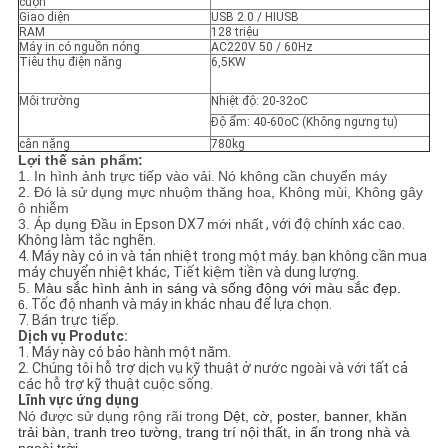
cuộn
Giao diện
USB 2.0 / HIUSB
RAM
128 triệu
Máy in có nguồn nóng
AC220V 50 / 60Hz
Tiêu thụ điện năng
6,5KW
Môi trường
Nhiệt độ: 20-32oC
Độ ẩm: 40-60oC (Không ngưng tụ)
cân nặng
780kg
Lợi thế sản phẩm:
1. In hình ảnh trực tiếp vào vải.
Nó không cần chuyển máy
2. Đó là sử dụng mực nhuộm thăng hoa, Không mùi, Không gây
ô nhiễm
3. Áp dụng Đầu in
Epson DX7
mới nhất
, với độ chính xác cao.
Không làm tắc nghẽn.
4. Máy này có in và tản nhiệt trong một máy. bạn không cần mua
máy chuyển nhiệt khác, Tiết kiệm tiền và dung lượng.
5.
Màu sắc hình ảnh in sáng và sống động với màu sắc đẹp.
Tốc độ nhanh và máy in khác nhau để lựa chọn.
6.
7. Bán trực tiếp.
Dịch vụ Produtc:
1. Máy này có bảo hành một năm.
2. Chúng tôi hỗ trợ dịch vụ kỹ thuật ở nước ngoài và với tất cả
các hỗ trợ kỹ thuật cuộc sống.
Lĩnh vực ứng dụng
Nó được sử dụng rộng rãi trong
Dệt, cờ, poster, banner, khăn
trải bàn, tranh treo tường, trang trí nội thất, in ấn trong nhà và