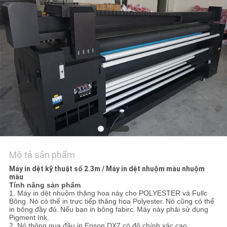
TÔI
TIN
TỨC
TẤT
CẢ
CÁC
TRƯỜNG
HỢP
Mô tả sản phẩm
Máy in dệt kỹ thuật số 2.3m / Máy in dệt nhuộm màu nhuộm
màu
COMPANY
Tính năng sản phẩm
1. Máy in dệt nhuộm thăng hoa này cho POLYESTER và Fullc
NEWS
Bông.
Nó có thể in trực tiếp thăng hoa Polyester.
Nó cũng có thể
in bông đầy đủ.
Nếu bạn in bông fabirc.
Máy này phải sử dụng
Pigment Ink.
2. Nó thông qua đầu in Epson DX7 có độ chính xác cao.