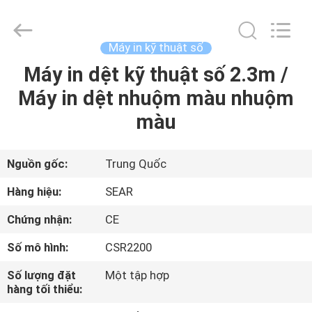
-
2026
Shanghai
Color
Digital
Máy in kỹ thuật số
Supplier
Co.,
Máy in dệt kỹ thuật số 2.3m /
NHÀ
Ltd..
All
Rights
Máy in dệt nhuộm màu nhuộm
Reserved.
SẢN
màu
PHẨM
Nguồn gốc:
Trung Quốc
VIDEO
Hàng hiệu:
SEAR
Chứng nhận:
CE
VỀ
Số mô hình:
CSR2200
CHÚNG
TÔI
Số lượng đặt
Một tập hợp
hàng tối thiểu: