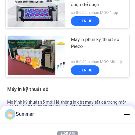
cuộn để cuộn
có thể đàm phán MOQ:1 tập
LIÊN HỆ
Máy in phun kỹ thuật số
Piezo
có thể đàm phán MOQ:Một bộ
LIÊN HỆ
Máy in kỹ thuật số
Mô hình kỹ thuật số mới Hệ thống in dệt may tất cả trong một
với 4 hoặc 8 bộ i3200 CMYK hoặc CMYKGRBK
Summer
Shanghai SAER COLOR 4 màu hoặc 8 màu Hệ thống in dệt kim
thuật số 3200mm Thiết kế vải định dạng lớn
2:58 AM