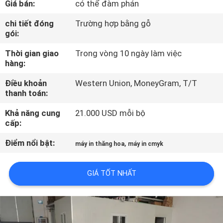
Giá bán:
có thể đàm phán
THAM
QUAN
chi tiết đóng
Trường hợp bằng gỗ
gói:
NHÀ
Thời gian giao
Trong vòng 10 ngày làm việc
MÁY
hàng:
Điều khoản
Western Union, MoneyGram, T/T
KIỂM
thanh toán:
SOÁT
Khả năng cung
21.000 USD mỗi bộ
CHẤT
cấp:
LƯỢNG
Điểm nổi bật:
,
máy in thăng hoa
máy in cmyk
LIÊN
GIÁ TỐT NHẤT
HỆ
CHÚNG