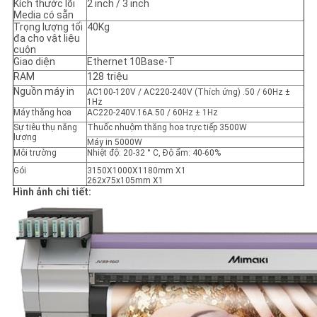
Kích thước lõi
2 inch / 3 inch
Media có sẵn
Trọng lượng tối
40Kg
đa cho vật liệu
cuộn
Giao diện
Ethernet 10Base-T
RAM
128 triệu
Nguồn máy in
AC100-120V / AC220-240V (Thích ứng) .50 / 60Hz ±
1Hz
Máy thăng hoa
AC220-240V.16A.50 / 60Hz ± 1Hz
Sự tiêu thụ năng
Thuốc nhuộm thăng hoa trực tiếp 3500W
lượng
Máy in 5000W
Môi trường
Nhiệt độ: 20-32 ° C, Độ ẩm: 40-60%
Gói
3150X1000X1180mm X1
262x75x105mm X1
Hình ảnh chi tiết: