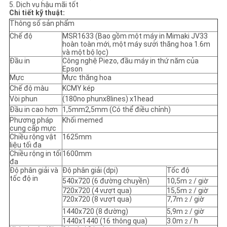
SƠ
5. Dịch vụ hậu mãi tốt
Chi tiết kỹ thuật:
ĐỒ
Thông số sản phẩm
Chế độ
MSR1633 (Bao gồm một máy in Mimaki JV33
TRANG
hoàn toàn mới, một máy sưởi thăng hoa 1.6m
và một bộ lọc)
WEB
Đầu in
Công nghệ Piezo, đầu máy in thứ năm của
Epson
Mực
Mực thăng hoa
CHÍNH
Chế độ màu
KCMY kép
Vòi phun
(180no phunx8lines) x1head
SÁCH
Đầu in cao hơn
1,5mm2,5mm (Có thể điều chỉnh)
Phương pháp
Khối memed
BẢO
cung cấp mực
Chiều rộng vật
1625mm
MẬT
liệu tối đa
Chiều rộng in tối
1600mm
đa
Độ phân giải và
Độ phân giải (dpi)
Tốc độ
tốc độ in
540x720 (6 đường chuyền)
10,5m
/ giờ
2
720x720 (4 vượt qua)
15,5m
/ giờ
2
720x720 (8 vượt qua)
7,7m
/ giờ
2
1440x720 (8 đường)
5,9m
/ giờ
2
1440x1440 (16 thông qua)
3.0m
/ h
2