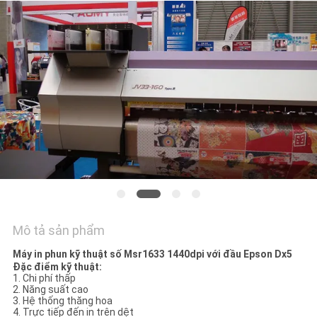
TÔI
TIN
TỨC
TẤT
CẢ
CÁC
TRƯỜNG
HỢP
Mô tả sản phẩm
COMPANY
Máy in phun kỹ thuật số Msr1633 1440dpi với đầu Epson Dx5
Đặc điểm kỹ thuật:
NEWS
1. Chi phí thấp
2. Năng suất cao
3. Hệ thống thăng hoa
4. Trực tiếp đến in trên dệt