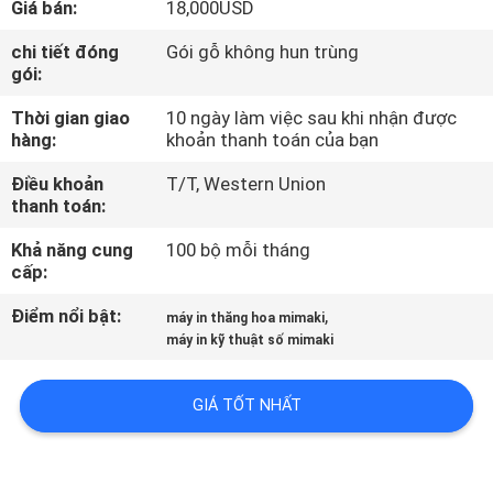
Giá bán:
18,000USD
THAM
QUAN
chi tiết đóng
Gói gỗ không hun trùng
gói:
NHÀ
Thời gian giao
10 ngày làm việc sau khi nhận được
MÁY
hàng:
khoản thanh toán của bạn
Điều khoản
T/T, Western Union
KIỂM
thanh toán:
SOÁT
Khả năng cung
100 bộ mỗi tháng
CHẤT
cấp:
LƯỢNG
Điểm nổi bật:
,
máy in thăng hoa mimaki
máy in kỹ thuật số mimaki
LIÊN
GIÁ TỐT NHẤT
HỆ
CHÚNG