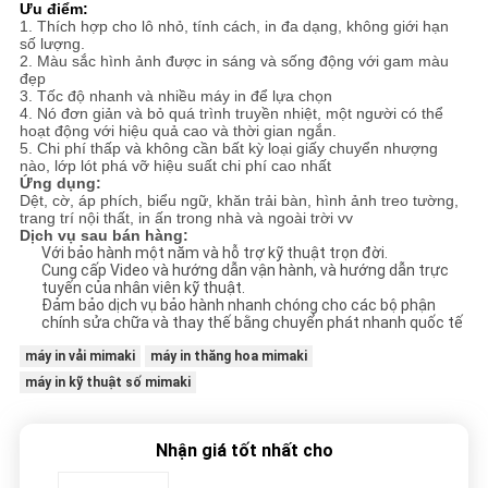
Ưu điểm:
1. Thích hợp cho lô nhỏ, tính cách, in đa dạng, không giới hạn
số lượng.
2. Màu sắc hình ảnh được in sáng và sống động với gam màu
đẹp
3. Tốc độ nhanh và nhiều máy in để lựa chọn
4. Nó đơn giản và bỏ quá trình truyền nhiệt, một người có thể
hoạt động với hiệu quả cao và thời gian ngắn.
5. Chi phí thấp và không cần bất kỳ loại giấy chuyển nhượng
nào, lớp lót phá vỡ hiệu suất chi phí cao nhất
Ứng dụng:
Dệt, cờ, áp phích, biểu ngữ, khăn trải bàn, hình ảnh treo tường,
trang trí nội thất, in ấn trong nhà và ngoài trời vv
Dịch vụ sau bán hàng:
Với bảo hành một năm và hỗ trợ kỹ thuật trọn đời.
Cung cấp Video và hướng dẫn vận hành, và hướng dẫn trực
tuyến của nhân viên kỹ thuật.
Đảm bảo dịch vụ bảo hành nhanh chóng cho các bộ phận
chính sửa chữa và thay thế bằng chuyển phát nhanh quốc tế
máy in vải mimaki
máy in thăng hoa mimaki
máy in kỹ thuật số mimaki
Nhận giá tốt nhất cho