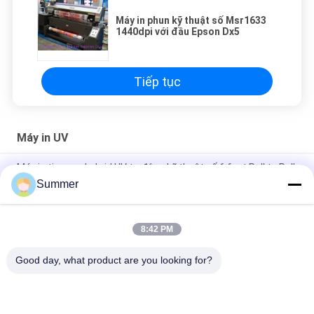
Máy in phun kỹ thuật số Msr1633
1440dpi với đầu Epson Dx5
Tiếp tục
Máy in UV
Máy in tia mực hybrid UV tự động kỹ thuật số 6 feet Roll to Roll
và Flatbed
Summer
Máy in UV lai phẳng dạng cuộn cho quảng cáo áp phích, trang
trí điện tử, vật liệu thủ công
8:42 PM
Máy in chữ ký kỹ thuật số chất lượng cao và cuộn để cuộn
Good day, what product are you looking for?
Danh mục phổ biến
Tất cả
các