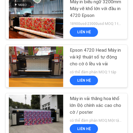
Máy in biểu ngữ 3200mm
Máy vẽ khổ lớn với đầu in
4720 Epson
18900usd-23000usd MOQ:1 tập
LIÊN HỆ
Epson 4720 Head Máy in
vải kỹ thuật số tự động
cho cờ ô lều và vải
có thể đàm phán MOQ:1 tập
LIÊN HỆ
Máy in vải thăng hoa khổ
lớn Độ chính xác cao cho
cờ / poster
có thể đàm phán MOQ:Một tập hợp
LIÊN HỆ