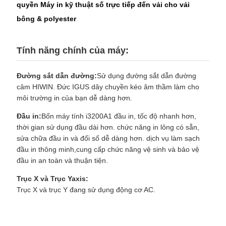
SƠ
quyền Máy in kỹ thuật số trực tiếp đến vải cho vải
bông & polyester
ĐỒ
TRANG
Tính năng chính của máy:
WEB
Đường sắt dẫn đường:
Sử dụng đường sắt dẫn đường
CHÍNH
câm HIWIN. Đức IGUS dây chuyền kéo âm thầm làm cho
môi trường in của bạn dễ dàng hơn.
SÁCH
Đầu in:
Bốn máy tính i3200A1 đầu in, tốc độ nhanh hơn,
BẢO
thời gian sử dụng đầu dài hơn. chức năng in lông có sẵn,
MẬT
sửa chữa đầu in và đối số dễ dàng hơn. dịch vụ làm sạch
đầu in thông minh,cung cấp chức năng vệ sinh và bảo vệ
đầu in an toàn và thuận tiện.
Trục X và Trục Yaxis:
Trục X và trục Y đang sử dụng động cơ AC.