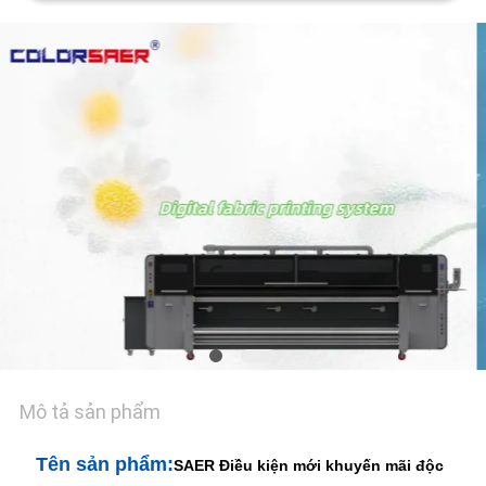
TÔI
TIN
TỨC
TẤT
CẢ
CÁC
TRƯỜNG
HỢP
COMPANY
Mô tả sản phẩm
NEWS
Tên sản phẩm:
SAER Điều kiện mới khuyến mãi độc