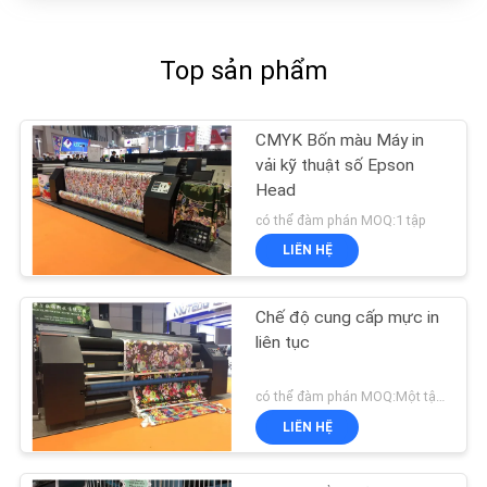
Top sản phẩm
CMYK Bốn màu Máy in
vải kỹ thuật số Epson
Head
có thể đàm phán MOQ:1 tập
LIÊN HỆ
Chế độ cung cấp mực in
liên tục
có thể đàm phán MOQ:Một tập hợp
LIÊN HỆ