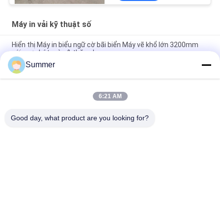
Máy in vải kỹ thuật số
Hiển thị Máy in biểu ngữ cờ bãi biển Máy vẽ khổ lớn 3200mm
với mực bột màu & thăng hoa
Summer
Máy in vải Impresora Máy in vải / vải kỹ thuật số bán 4 hoặc 8
màu với mực Pigment & Sublimation
6:21 AM
Hệ thống in dệt có định dạng rộng 4 & 8 màu chất lượng cao
Máy vẽ vải Inkjet chính xác cao
Good day, what product are you looking for?
Danh mục phổ biến
Tất cả
các
Máy In Vải Kỹ Thuật 
Máy In Kỹ Thuật Số
Số
Máy In DTF
Máy In UV DTF