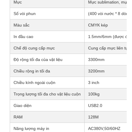
Mực
Mực sublimation, mực s
Số vòi phun
(400 vòi nước * 8 dòng)
Màu sắc
CMYK kép
In đầu cao
1.5mm/6mm (được điều
Chế độ cung cấp mực
Cung cấp mực liên tục
Độ rộng tối đa của vật liệu
3300mm
Chiều rộng in tối đa
3200mm
Chiều kính ngoài cuộn
3 inch
Trọng lượng tối đa cho vật liệu cuộn
100kg
Giao diện
USB2.0
RAM
128M
Năng lượng máy in
AC380V,50/60HZ