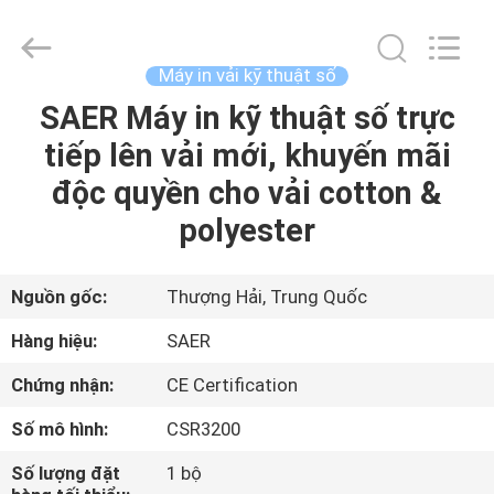
-
2026
Shanghai
Color
Digital
Máy in vải kỹ thuật số
Supplier
Co.,
SAER Máy in kỹ thuật số trực
NHÀ
Ltd..
All
Rights
tiếp lên vải mới, khuyến mãi
Reserved.
SẢN
độc quyền cho vải cotton &
PHẨM
polyester
VIDEO
Nguồn gốc:
Thượng Hải, Trung Quốc
Hàng hiệu:
SAER
VỀ
Chứng nhận:
CE Certification
CHÚNG
Số mô hình:
CSR3200
TÔI
Số lượng đặt
1 bộ