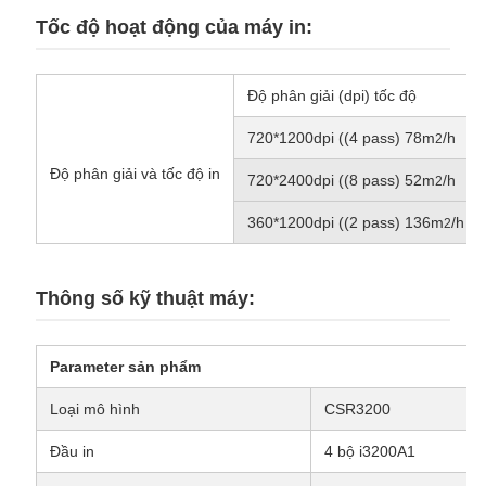
Tốc độ hoạt động của máy in:
Độ phân giải (dpi) tốc độ
720*1200dpi ((4 pass) 78m
/h
2
Độ phân giải và tốc độ in
720*2400dpi ((8 pass) 52m
/h
2
360*1200dpi ((2 pass) 136m
/h
2
Thông số kỹ thuật máy:
Parameter sản phẩm
Loại mô hình
CSR3200
Đầu in
4 bộ i3200A1