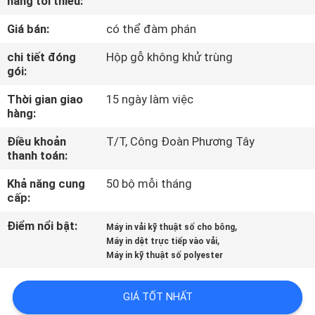
hàng tối thiểu:
THAM
Giá bán:
có thể đàm phán
QUAN
NHÀ
chi tiết đóng
Hộp gỗ không khử trùng
gói:
MÁY
Thời gian giao
15 ngày làm việc
hàng:
KIỂM
Điều khoản
T/T, Công Đoàn Phương Tây
SOÁT
thanh toán:
CHẤT
Khả năng cung
50 bộ mỗi tháng
LƯỢNG
cấp:
Điểm nổi bật:
,
Máy in vải kỹ thuật số cho bông
LIÊN
,
Máy in dệt trực tiếp vào vải
Máy in kỹ thuật số polyester
HỆ
CHÚNG
GIÁ TỐT NHẤT