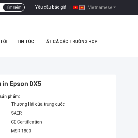
Yêu cầu báo giá
|
Vietnamese
Tìm kiếm
 TÔI
TIN TỨC
TẤT CẢ CÁC TRƯỜNG HỢP
 in Epson DX5
 sản phẩm:
Thượng Hải của trung quốc
SAER
CE Certification
MSR 1800