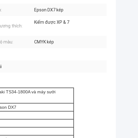
:
Epson DX7 kép
Kiếm được XP & 7
ương thích:
ộ màu:
CMYK kép
i
ki TS34-1800A và máy sưởi
pson DX7