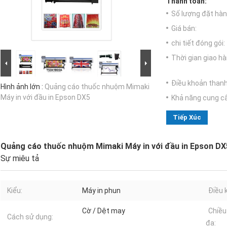
Thanh toán:
Số lượng đặt hàng
Giá bán:
chi tiết đóng gói:
Thời gian giao hà
Điều khoản thanh
Hình ảnh lớn :
Quảng cáo thuốc nhuộm Mimaki
Máy in với đầu in Epson DX5
Khả năng cung c
Tiếp Xúc
Quảng cáo thuốc nhuộm Mimaki Máy in với đầu in Epson DX
Sự miêu tả
Kiểu:
Máy in phun
Điều 
Cờ / Dệt may
Chiều 
Cách sử dụng:
đa: