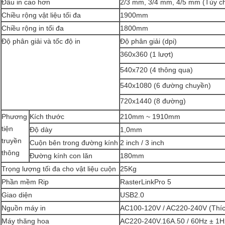
Đầu in cao hơn
2/3 mm, 3/4 mm, 4/5 mm (Tùy c
Chiều rộng vật liệu tối đa
1900mm
Chiều rộng in tối đa
1800mm
Độ phân giải và tốc độ in
Độ phân giải (dpi)
360x360 (1 lượt)
540x720 (4 thông qua)
540x1080 (6 đường chuyền)
720x1440 (8 đường)
Phương
Kích thước
210mm ~ 1910mm
tiện
Độ dày
1,0mm
truyền
Cuộn bên trong đường kính
2 inch / 3 inch
thông
Đường kính con lăn
180mm
Trọng lượng tối đa cho vật liệu cuộn
25Kg
Phần mềm Rip
RasterLinkPro 5
Giao diện
USB2.0
Nguồn máy in
AC100-120V / AC220-240V (Thích
Máy thăng hoa
AC220-240V.16A.50 / 60Hz ± 1H