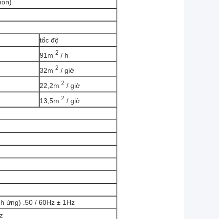
họn)
tốc độ
2
91m
/ h
2
32m
/ giờ
2
22,2m
/ giờ
2
13,5m
/ giờ
 ứng) .50 / 60Hz ± 1Hz
z