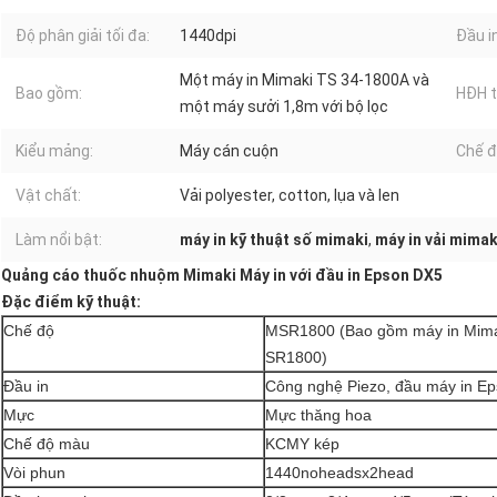
Độ phân giải tối đa:
1440dpi
Đầu in
Một máy in Mimaki TS 34-1800A và
Bao gồm:
HĐH t
một máy sưởi 1,8m với bộ lọc
Kiểu mảng:
Máy cán cuộn
Chế đ
Vật chất:
Vải polyester, cotton, lụa và len
Làm nổi bật:
máy in kỹ thuật số mimaki
,
máy in vải mimak
Quảng cáo thuốc nhuộm Mimaki Máy in với đầu in Epson DX5
Đặc điểm kỹ thuật:
Chế độ
MSR1800 (Bao gồm máy in Mima
SR1800)
Đầu in
Công nghệ Piezo, đầu máy in E
Mực
Mực thăng hoa
Chế độ màu
KCMY kép
Vòi phun
1440noheadsx2head