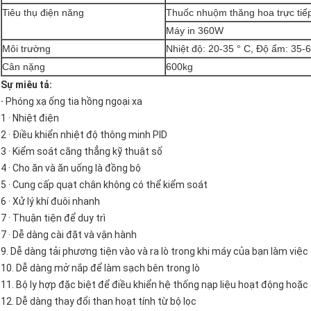
Tiêu thụ điện năng
Thuốc nhuộm thăng hoa trực ti
Máy in 360W
Môi trường
Nhiệt độ: 20-35 ° C, Độ ẩm: 35-
Cân nặng
600kg
Sự miêu tả:
·
Phóng xạ ống tia hồng ngoại xa
1 · Nhiệt điện
2 · Điều khiển nhiệt độ thông minh PID
3 · Kiểm soát căng thẳng kỹ thuật số
4 · Cho ăn và ăn uống là đồng bộ
5 · Cung cấp quạt chân không có thể kiểm soát
6 · Xử lý khí đuôi nhanh
7 · Thuận tiện để duy trì
7 · Dễ dàng cài đặt và vận hành
9. Dễ dàng tải phương tiện vào và ra lò trong khi máy của bạn làm việc
10. Dễ dàng mở nắp để làm sạch bên trong lò
11. Bộ ly hợp đặc biệt để điều khiển hệ thống nạp liệu hoạt động hoặc 
12. Dễ dàng thay đổi than hoạt tính từ bộ lọc