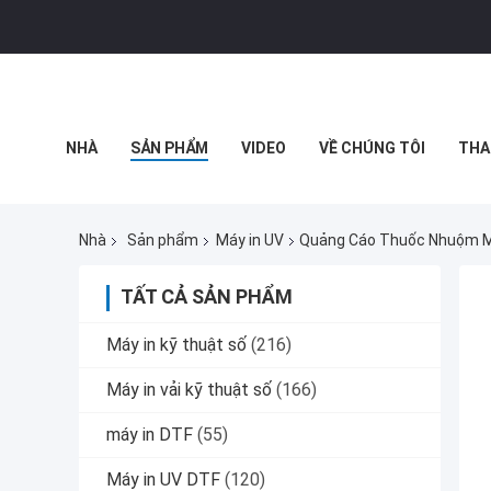
NHÀ
SẢN PHẨM
VIDEO
VỀ CHÚNG TÔI
THA
TIN TỨC CÔNG TY
Nhà
Sản phẩm
Máy in UV
Quảng Cáo Thuốc Nhuộm Mi
TẤT CẢ SẢN PHẨM
Máy in kỹ thuật số
(216)
Máy in vải kỹ thuật số
(166)
máy in DTF
(55)
Máy in UV DTF
(120)