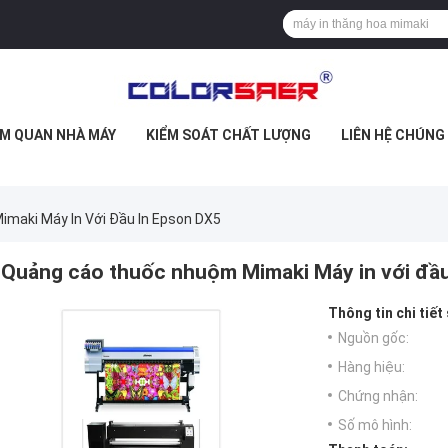
M QUAN NHÀ MÁY
KIỂM SOÁT CHẤT LƯỢNG
LIÊN HỆ CHÚNG
maki Máy In Với Đầu In Epson DX5
Quảng cáo thuốc nhuộm Mimaki Máy in với đầu
Thông tin chi tiết
Nguồn gốc:
Hàng hiệu:
Chứng nhận:
Số mô hình: