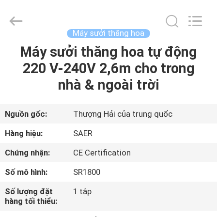
-
2026
Shanghai
Color
Digital
Máy sưởi thăng hoa
Supplier
Co.,
Máy sưởi thăng hoa tự động
NHÀ
Ltd..
All
Rights
220 V-240V 2,6m cho trong
Reserved.
SẢN
nhà & ngoài trời
PHẨM
Nguồn gốc:
Thượng Hải của trung quốc
VIDEO
Hàng hiệu:
SAER
Chứng nhận:
CE Certification
VỀ
Số mô hình:
SR1800
CHÚNG
TÔI
Số lượng đặt
1 tập
hàng tối thiểu: