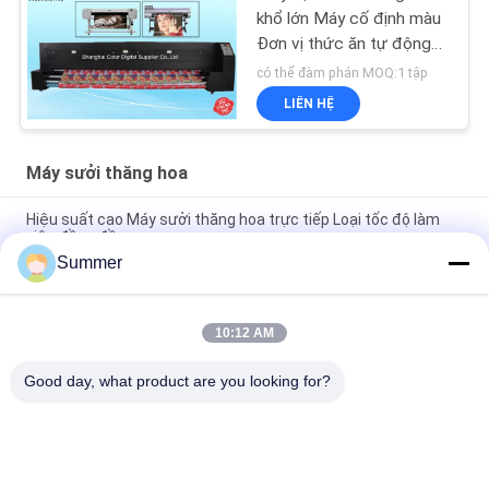
khổ lớn Máy cố định màu
Đơn vị thức ăn tự động
Hệ thống lên
có thể đàm phán MOQ:1 tập
LIÊN HỆ
Máy sưởi thăng hoa
Hiệu suất cao Máy sưởi thăng hoa trực tiếp Loại tốc độ làm
việc đồng đều
Summer
Máy in thăng hoa nhiệt điện áp 220 - 240v dùng cho dệt với
nhiệt độ cao
10:12 AM
Máy định vị nhiệt độ lớn Máy cố định màu Đơn vị thức ăn tự
động
Good day, what product are you looking for?
Danh mục phổ biến
Tất cả
các
Máy In Vải Kỹ Thuật 