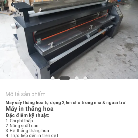
TÔI
TIN
TỨC
TẤT
CẢ
CÁC
TRƯỜNG
HỢP
Mô tả sản phẩm
Máy sấy thăng hoa tự động 2,6m cho trong nhà & ngoài trời
Máy in thăng hoa
COMPANY
Đặc điểm kỹ thuật:
NEWS
1. Chi phí thấp
2. Năng suất cao
3. Hệ thống thăng hoa
4. Trực tiếp đến in trên dệt