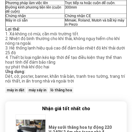
Phương pháp làm việc lên
Trực tiếp ra hoặc cuộn để cuộn.
Đường kính phương tiện lên (cuộn
300mm
để cuộn)
Chứng nhận
Chứng nhận CE
Máy in có sẵn
Mimaki, Roland, Mutoh và bất kỳ máy
in Piezo
Lợi thế:
1. Xả không có mùi, cần môi trường tốt.
2. Nhiệt độ bình thường cho khí thải, không nguy hiểm cho khí
nóng ra ngoài.
3. Hệ thống lạnh hiệu quả cao để đảm bảo nhiệt độ khí thải dưới
25 độ
4. Thiết bị loại ngăn kéo kịp thời để tạo điều kiện thay thế than
hoạt tính để đảm bảo rằng
sự phát thải khí độc hại
Ứng dụng:
Dệt, cờ, poster, banner, khăn trải bàn, tranh treo tường, trang trí
nội thất, in ấn trong nhà và ngoài trời
máy in dệt
máy sấy in
lò thăng hoa
Nhận giá tốt nhất cho
Máy sưởi thăng hoa tự động 220