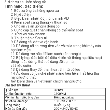
SƠ
5. dịch vụ sau bán hàng tốt.
Tính năng, đặc điểm:
ĐỒ
1. Bức xạ ống tia hồng ngoại xa
2. Nhiệt điện
TRANG
3. Điều khiển nhiệt độ thông minh PID
4. Kiểm soát căng thẳng kỹ thuật số
WEB
5. Cho ăn và ăn uống là đồng bộ
6. Cung cấp quạt chân không có thể kiểm soát
7. Xử lý khí đuôi nhanh
8. Thuận tiện để duy trì
CHÍNH
9. Dễ dàng cài đặt và vận hành
10. Dễ dàng tải phương tiện vào và ra lò trong khi máy của
bạn làm việc
SÁCH
11. Dễ dàng mở nắp để làm sạch bên trong lò
12. Bộ ly hợp đặc biệt để điều khiển hệ thống nạp liệu hoạt
BẢO
động hoặc dừng, thật dễ dàng để bạn tải
vật liệu cuộn.
MẬT
13. Dễ dàng thay đổi than hoạt tính từ bộ lọc
14. Áp dụng công nghệ nhiệt năng tiên tiến nhất tiêu thụ
năng lượng thấp,
tiết kiệm điện và tiết kiệm chi phí năng lượng.
Chi tiết kỹ thuật:
Quyền lực
3,8KW
Chiều rộng làm việc
1800MM
Mô hình làm việc ống đen
Hồng ngoại xa
Nhiệt độ làm việc
100 đến 250
°
C
Căng thẳng
0 đến 1,2Kg
Điện áp làm việc
220 ~ 240V 50HZ