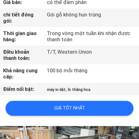
Giá bán:
có thể đàm phán
THAM
QUAN
chi tiết đóng
Gói gỗ không hun trùng
gói:
NHÀ
Thời gian giao
Trong vòng một tuần khi nhận được
MÁY
hàng:
thanh toán
Điều khoản
T/T, Western Union
KIỂM
thanh toán:
SOÁT
Khả năng cung
100 bộ mỗi tháng
CHẤT
cấp:
LƯỢNG
Điểm nổi bật:
,
máy in dệt
lò thăng hoa
LIÊN
GIÁ TỐT NHẤT
HỆ
CHÚNG