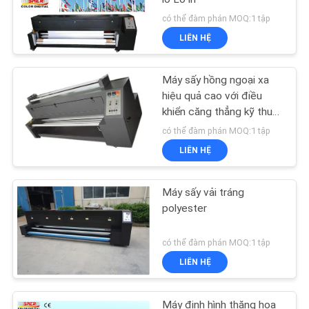
có thể đàm phán MOQ:1 tập
LIÊN HỆ
Máy sấy hồng ngoại xa
hiệu quả cao với điều
khiển căng thẳng kỹ thuật
số
có thể đàm phán MOQ:1 tập
LIÊN HỆ
Máy sấy vải tráng
polyester
có thể đàm phán MOQ:1 tập
LIÊN HỆ
Máy định hình thăng hoa