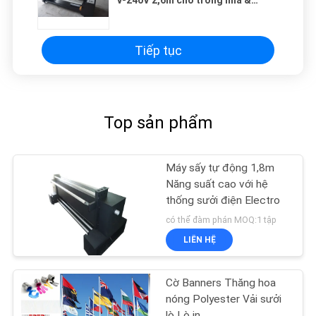
V-240V 2,6m cho trong nhà &
ngoài trời
Tiếp tục
Top sản phẩm
Máy sấy tự động 1,8m
Năng suất cao với hệ
thống sưởi điện Electro
có thể đàm phán MOQ:1 tập
LIÊN HỆ
Cờ Banners Thăng hoa
nóng Polyester Vải sưởi
lò Lò in