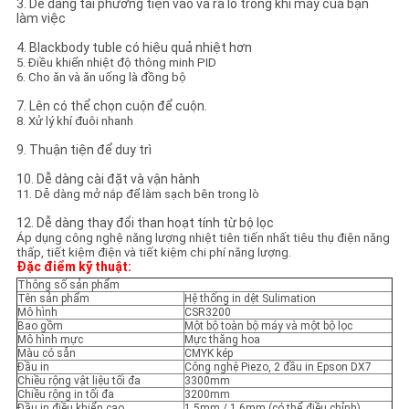
SƠ
3. Dễ dàng tải phương tiện vào và ra lò trong khi máy của bạn
làm việc
ĐỒ
4. Blackbody tuble có hiệu quả nhiệt hơn
5. Điều khiển nhiệt độ thông minh PID
TRANG
6. Cho ăn và ăn uống là đồng bộ
WEB
7. Lên có thể chọn cuộn để cuộn.
8. Xử lý khí đuôi nhanh
9. Thuận tiện để duy trì
CHÍNH
10. Dễ dàng cài đặt và vận hành
SÁCH
11. Dễ dàng mở nắp để làm sạch bên trong lò
BẢO
12. Dễ dàng thay đổi than hoạt tính từ bộ lọc
Áp dụng công nghệ năng lượng nhiệt tiên tiến nhất tiêu thụ điện năng
MẬT
thấp, tiết kiệm điện và tiết kiệm chi phí năng lượng.
Đặc điểm kỹ thuật:
Thông số sản phẩm
Tên sản phẩm
Hệ thống in dệt Sulimation
Mô hình
CSR3200
Bao gồm
Một bộ toàn bộ máy và một bộ lọc
Mô hình mực
Mực thăng hoa
Màu có sẵn
CMYK kép
Đầu in
Công nghệ Piezo, 2 đầu in Epson DX7
Chiều rộng vật liệu tối đa
3300mm
Chiều rộng in tối đa
3200mm
Đầu in điều khiển cao
1,5mm / 1,6mm (có thể điều chỉnh)