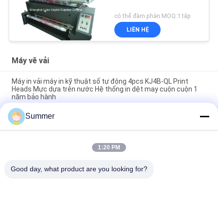
có thể đàm phán MOQ:1 tập
LIÊN HỆ
Máy vẽ vải
Máy in vải máy in kỹ thuật số tự động 4pcs KJ4B-QL Print
Heads Mực dựa trên nước Hệ thống in dệt may cuộn cuộn 1
năm bảo hành
Summer
Máy in vải kích thước lớn 3200mm với máy sưởi Inline cho vải
và vật liệu polyester Hệ thống in dệt
Sản xuất ổn định Máy in kỹ thuật số chất lượng cao cho máy in
1:20 PM
phun vải cotton & vải polyester với hệ thống in nội tuyến có lò
sưởi hồng ngoại xa
Good day, what product are you looking for?
Danh mục phổ biến
Tất cả
các
Máy In Vải Kỹ Thuật 