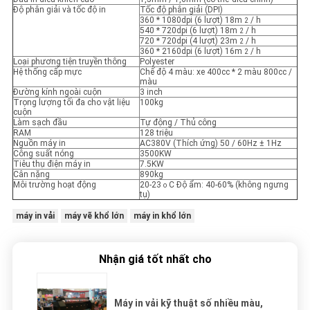
Độ phân giải và tốc độ in
Tốc độ phân giải (DPI)
360 * 1080dpi (6 lượt) 18m
/ h
2
540 * 720dpi (6 lượt) 18m
/ h
2
720 * 720dpi (4 lượt) 23m
/ h
2
360 * 2160dpi (6 lượt) 16m
/ h
2
Loại phương tiện truyền thông
Polyester
Hệ thống cấp mực
Chế độ 4 màu: xe 400cc * 2 màu 800cc /
màu
Đường kính ngoài cuộn
3 inch
Trọng lượng tối đa cho vật liệu
100kg
cuộn
Làm sạch đầu
Tự động / Thủ công
RAM
128 triệu
Nguồn máy in
AC380V (Thích ứng) 50 / 60Hz ± 1Hz
Công suất nóng
3500KW
Tiêu thụ điện máy in
7.5KW
Cân nặng
890kg
Môi trường hoạt động
20-23
C Độ ẩm: 40-60% (không ngưng
o
tụ)
máy in vải
máy vẽ khổ lớn
máy in khổ lớn
Nhận giá tốt nhất cho
Máy in vải kỹ thuật số nhiều màu,