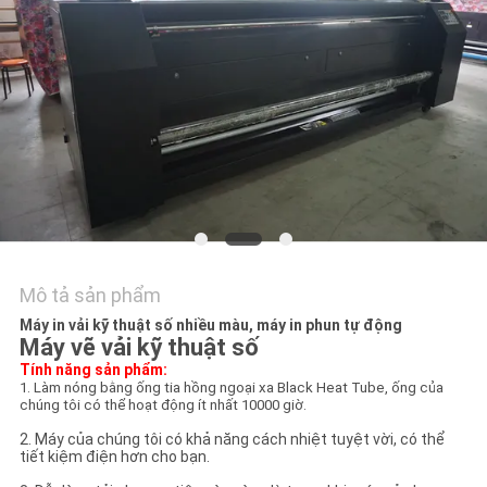
TÔI
TIN
TỨC
TẤT
CẢ
CÁC
TRƯỜNG
Mô tả sản phẩm
HỢP
Máy in vải kỹ thuật số nhiều màu, máy in phun tự động
Máy vẽ vải kỹ thuật số
Tính năng sản phẩm:
COMPANY
1. Làm nóng bằng ống tia hồng ngoại xa Black Heat Tube, ống của
chúng tôi có thể hoạt động ít nhất 10000 giờ.
NEWS
2. Máy của chúng tôi có khả năng cách nhiệt tuyệt vời, có thể
tiết kiệm điện hơn cho bạn.