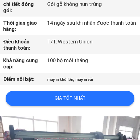
THAM
chi tiết đóng
Gói gỗ không hun trùng
gói:
QUAN
Thời gian giao
14 ngày sau khi nhận được thanh toán
NHÀ
hàng:
MÁY
Điều khoản
T/T, Western Union
thanh toán:
KIỂM
Khả năng cung
100 bộ mỗi tháng
SOÁT
cấp:
CHẤT
Điểm nổi bật:
,
máy in khổ lớn
máy in vải
LƯỢNG
GIÁ TỐT NHẤT
LIÊN
HỆ
CHÚNG