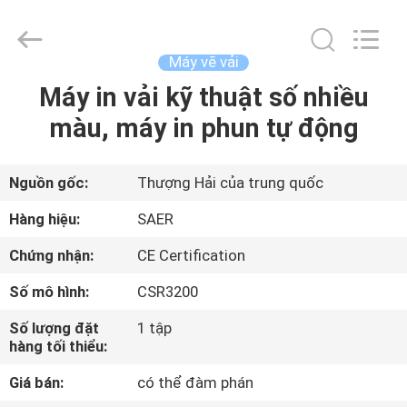
-
2026
Shanghai
Color
Digital
Máy vẽ vải
Supplier
Co.,
Máy in vải kỹ thuật số nhiều
NHÀ
Ltd..
All
Rights
màu, máy in phun tự động
Reserved.
SẢN
PHẨM
Nguồn gốc:
Thượng Hải của trung quốc
Hàng hiệu:
SAER
VIDEO
Chứng nhận:
CE Certification
Số mô hình:
CSR3200
VỀ
CHÚNG
Số lượng đặt
1 tập
hàng tối thiểu:
TÔI
Giá bán:
có thể đàm phán