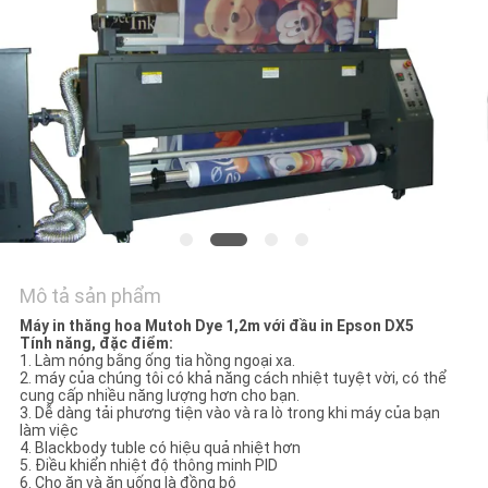
TÔI
TIN
TỨC
TẤT
CẢ
CÁC
TRƯỜNG
Mô tả sản phẩm
HỢP
Máy in thăng hoa Mutoh Dye 1,2m với đầu in Epson DX5
Tính năng, đặc điểm:
1. Làm nóng bằng ống tia hồng ngoại xa.
2. máy của chúng tôi có khả năng cách nhiệt tuyệt vời, có thể
COMPANY
cung cấp nhiều năng lượng hơn cho bạn.
3. Dễ dàng tải phương tiện vào và ra lò trong khi máy của bạn
NEWS
làm việc
4. Blackbody tuble có hiệu quả nhiệt hơn
5. Điều khiển nhiệt độ thông minh PID
6. Cho ăn và ăn uống là đồng bộ