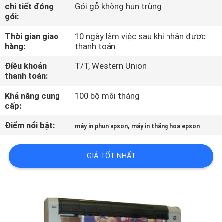
THAM
chi tiết đóng
Gói gỗ không hun trùng
gói:
QUAN
Thời gian giao
10 ngày làm việc sau khi nhận được
NHÀ
hàng:
thanh toán
MÁY
Điều khoản
T/T, Western Union
thanh toán:
KIỂM
Khả năng cung
100 bộ mỗi tháng
SOÁT
cấp:
CHẤT
Điểm nổi bật:
,
máy in phun epson
máy in thăng hoa epson
LƯỢNG
GIÁ TỐT NHẤT
LIÊN
HỆ
CHÚNG