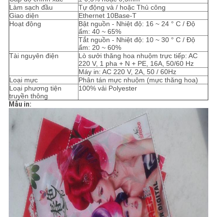
Làm sạch đầu
Tự động và / hoặc Thủ công
Giao diện
Ethernet 10Base-T
Hoạt động
Bật nguồn - Nhiệt độ: 16 ~ 24 ° C / Độ
ẩm: 40 ~ 65%
Tắt nguồn - Nhiệt độ: 10 ~ 30 ° C / Độ
ẩm: 20 ~ 60%
Tài nguyên điện
Lò sưởi thăng hoa nhuộm trực tiếp: AC
220 V, 1 pha + N + PE, 16A, 50/60 Hz
Máy in: AC 220 V, 2A, 50 / 60Hz
Loại mực
Phân tán mực nhuộm (mực thăng hoa)
Loại phương tiện
100% vải Polyester
truyền thông
Mẫu in: