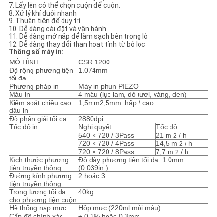
SƠ
7. Lấy lên có thể chọn cuộn để cuộn.
8. Xử lý khí đuôi nhanh
ĐỒ
9. Thuận tiện để duy trì
10. Dễ dàng cài đặt và vận hành
TRANG
11. Dễ dàng mở nắp để làm sạch bên trong lò
12. Dễ dàng thay đổi than hoạt tính từ bộ lọc
WEB
Thông số máy in:
MÔ HÌNH
CSR 1200
Độ rộng phương tiện
1.074mm
tối đa
CHÍNH
Phương pháp in
Máy in phun PIEZO
Màu in
4 màu (lục lam, đỏ tươi, vàng, đen)
SÁCH
Kiểm soát chiều cao
1,5mm2,5mm thấp / cao
đầu in
BẢO
Độ phân giải tối đa
2880dpi
Tốc độ in
Nghị quyết
Tốc độ
MẬT
540 × 720 / 3Pass
21 m
/ h
2
720 × 720 / 4Pass
14,5 m
/ h
2
720 × 720 / 8Pass
7,7 m
/ h
2
Kích thước phương
Độ dày phương tiện tối đa: 1.0mm
tiện truyền thông
(0.039in.)
Đường kính phương
2 hoặc 3
tiện truyền thông
Trọng lượng tối đa
40kg
cho phương tiện cuộn
Hệ thống nạp mực
Hộp mực (220ml mỗi màu)
Cấp độ chính xác
± 0,3% hoặc 0,3mm