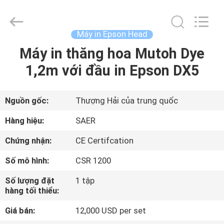
-
2026
Shanghai
Color
Digital
Máy in Epson Head
Supplier
Co.,
Máy in thăng hoa Mutoh Dye
NHÀ
Ltd..
All
Rights
1,2m với đầu in Epson DX5
Reserved.
SẢN
PHẨM
Nguồn gốc:
Thượng Hải của trung quốc
Hàng hiệu:
SAER
VIDEO
Chứng nhận:
CE Certifcation
Số mô hình:
CSR 1200
VỀ
CHÚNG
Số lượng đặt
1 tập
hàng tối thiểu:
TÔI
Giá bán:
12,000 USD per set