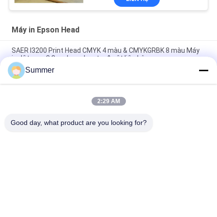
Máy in Epson Head
SAER I3200 Print Head CMYK 4 màu & CMYKGRBK 8 màu Máy
in dệt may 3,2m cho polyester & vật liệu bông
Summer
Máy in vải kỹ thuật số 2m và 3,2m Máy in vải vải cho vải và
polyester
2:29 AM
Máy in phun trực tiếp kỹ thuật số Máy in vải thăng hoa khổ lớn
Impresora De
Good day, what product are you looking for?
Danh mục phổ biến
Tất cả
các
Máy In Vải Kỹ Thuật 
Máy In Kỹ Thuật Số
Số
Máy In DTF
Máy In UV DTF