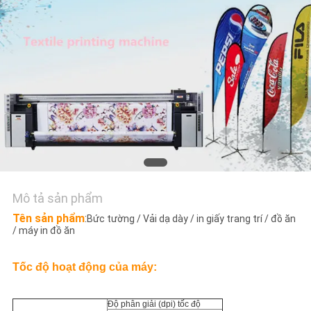
TÔI
TIN
TỨC
TẤT
CẢ
CÁC
TRƯỜNG
Mô tả sản phẩm
HỢP
Tên sản phẩm
:
Bức tường / Vải dạ dày / in giấy trang trí / đồ ăn
/ máy in đồ ăn
COMPANY
Tốc độ hoạt động của máy:
NEWS
Độ phân giải (dpi) tốc độ