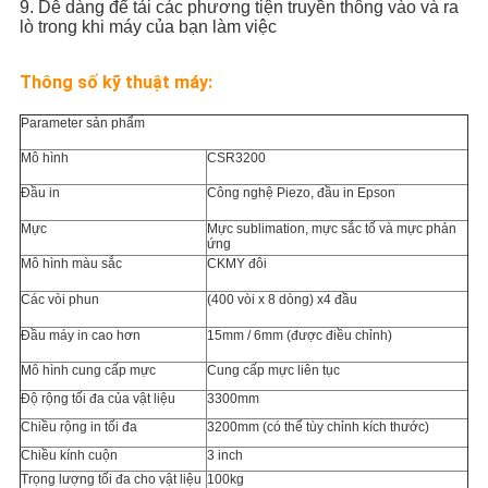
9. Dễ dàng để tải các phương tiện truyền thông vào và ra
lò trong khi máy của bạn làm việc
Thông số kỹ thuật máy:
Parameter sản phẩm
Mô hình
CSR3200
Đầu in
Công nghệ Piezo, đầu in Epson
Mực
Mực sublimation, mực sắc tố và mực phản
ứng
Mô hình màu sắc
CKMY đôi
Các vòi phun
(400 vòi x 8 dòng) x4 đầu
Đầu máy in cao hơn
15mm / 6mm (được điều chỉnh)
Mô hình cung cấp mực
Cung cấp mực liên tục
Độ rộng tối đa của vật liệu
3300mm
Chiều rộng in tối đa
3200mm (có thể tùy chỉnh kích thước)
Chiều kính cuộn
3 inch
Trọng lượng tối đa cho vật liệu
100kg