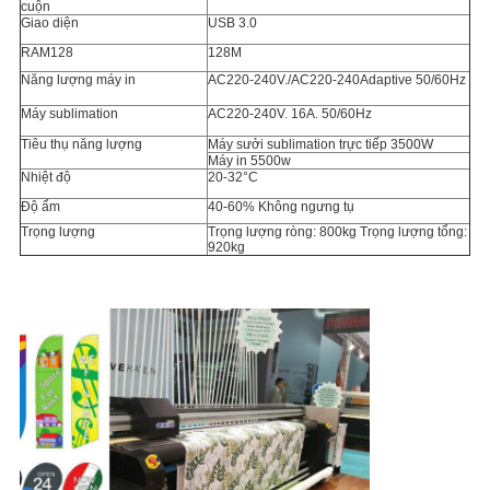
cuộn
Giao diện
USB 3.0
RAM128
128M
Năng lượng máy in
AC220-240V./AC220-240Adaptive 50/60Hz
Máy sublimation
AC220-240V. 16A. 50/60Hz
Tiêu thụ năng lượng
Máy sưởi sublimation trực tiếp 3500W
Máy in 5500w
Nhiệt độ
20-32°C
Độ ẩm
40-60% Không ngưng tụ
Trọng lượng
Trọng lượng ròng: 800kg Trọng lượng tổng:
920kg