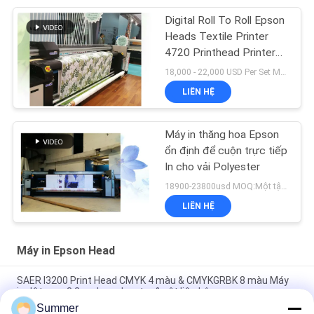
Digital Roll To Roll Epson
Heads Textile Printer
4720 Printhead Printers
Flags Printing
18,000 - 22,000 USD Per Set MOQ:1 tập
LIÊN HỆ
Máy in thăng hoa Epson
ổn định để cuộn trực tiếp
In cho vải Polyester
18900-23800usd MOQ:Một tập hợp
LIÊN HỆ
Máy in Epson Head
SAER I3200 Print Head CMYK 4 màu & CMYKGRBK 8 màu Máy
in dệt may 3,2m cho polyester & vật liệu bông
Summer