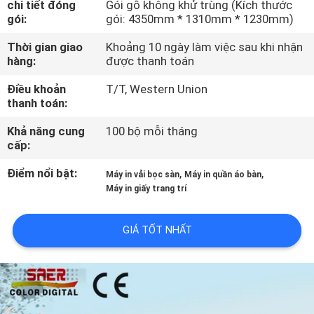
chi tiết đóng
Gói gỗ không khử trùng (Kích thước
THAM
gói:
gói: 4350mm * 1310mm * 1230mm)
QUAN
Thời gian giao
Khoảng 10 ngày làm việc sau khi nhận
NHÀ
hàng:
được thanh toán
MÁY
Điều khoản
T/T, Western Union
thanh toán:
KIỂM
Khả năng cung
100 bộ mỗi tháng
cấp:
SOÁT
CHẤT
Điểm nổi bật:
,
,
Máy in vải bọc sàn
Máy in quần áo bàn
Máy in giấy trang trí
LƯỢNG
GIÁ TỐT NHẤT
LIÊN
HỆ
CHÚNG