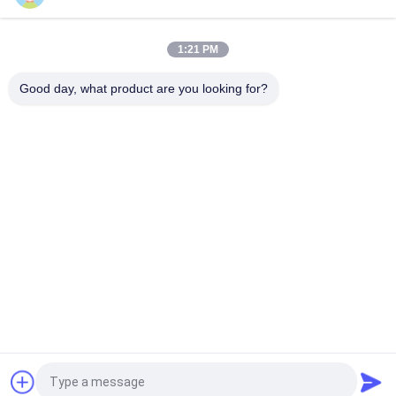
Máy in vải kỹ thuật số 2m và 3,2m Máy in vải vải cho vải và
polyester
1:21 PM
Máy in phun trực tiếp kỹ thuật số Máy in vải thăng hoa khổ lớn
Impresora De
Good day, what product are you looking for?
Danh mục phổ biến
Tất cả
các
Máy In Vải Kỹ Thuật 
Máy In Kỹ Thuật Số
Số
Máy In DTF
Máy In UV DTF
Máy In UV
Máy Dệt Lịch
Máy In Dung Môi 
Máy In Cờ
ECO
Yêu cầu báo giá