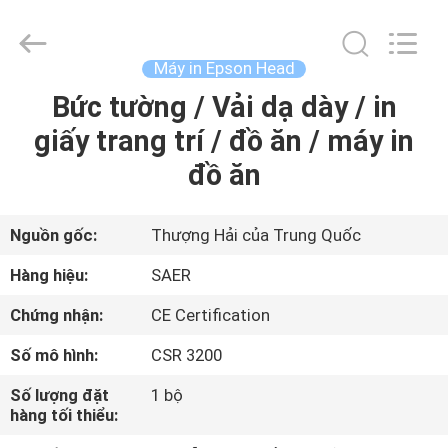
-
2026
Shanghai
Color
Digital
Máy in Epson Head
Supplier
Co.,
Bức tường / Vải dạ dày / in
NHÀ
Ltd..
All
Rights
giấy trang trí / đồ ăn / máy in
Reserved.
SẢN
đồ ăn
PHẨM
Nguồn gốc:
Thượng Hải của Trung Quốc
VIDEO
Hàng hiệu:
SAER
Chứng nhận:
CE Certification
VỀ
Số mô hình:
CSR 3200
CHÚNG
TÔI
Số lượng đặt
1 bộ
hàng tối thiểu: