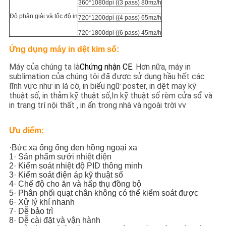
SƠ
360*1080dpi ((3 pass) 80m
/h
2
Độ phân giải và tốc độ in
720*1200dpi ((4 pass) 65m
/h
ĐỒ
2
720*1800dpi ((6 pass) 45m
/h
2
TRANG
Ứng dụng máy in dệt kim số:
WEB
Máy của chúng ta là
Chứng nhận CE
. Hơn nữa, máy in
sublimation của chúng tôi đã được sử dụng hầu hết các
lĩnh vực như in lá cờ, in biểu ngữ poster, in dệt may kỹ
CHÍNH
thuật số, in thảm kỹ thuật số,In kỹ thuật số rèm cửa sổ và
SÁCH
in trang trí nội thất , in ấn trong nhà và ngoài trời vv
BẢO
Ưu điểm:
MẬT
·Bức xạ ống ống đen hồng ngoại xa
1· Sản phẩm sưởi nhiệt điện
2· Kiểm soát nhiệt độ PID thông minh
3· Kiểm soát điện áp kỹ thuật số
4· Chế độ cho ăn và hấp thụ đồng bộ
5· Phân phối quạt chân không có thể kiểm soát được
6· Xử lý khí nhanh
7· Dễ bảo trì
8· Dễ cài đặt và vận hành