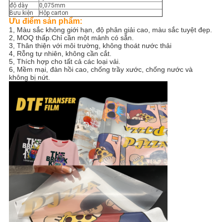
SƠ
độ dày
0,075mm
Bưu kiện
Hộp carton
ĐỒ
Ưu điểm sản phẩm:
1, Màu sắc không giới hạn, độ phân giải cao, màu sắc tuyệt đẹp.
TRANG
2, MOQ thấp.Chỉ cần một mảnh có sẵn.
3, Thân thiện với môi trường, không thoát nước thải
WEB
4, Rỗng tự nhiên, không cần cắt.
5, Thích hợp cho tất cả các loại vải.
6, Mềm mại, đàn hồi cao, chống trầy xước, chống nước và
không bị nứt.
CHÍNH
SÁCH
BẢO
MẬT