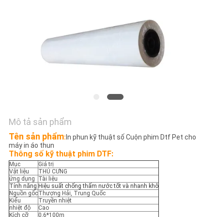
TÔI
TIN
TỨC
TẤT
CẢ
CÁC
Mô tả sản phẩm
TRƯỜNG
Tên sản phẩm
:
In phun kỹ thuật số Cuộn phim Dtf Pet cho
HỢP
máy in áo thun
Thông số kỹ thuật phim DTF:
Mục
Giá trị
COMPANY
Vật liệu
THÚ CƯNG
ứng dụng
Tài liệu
Tính năng
Hiệu suất chống thấm nước tốt và nhanh khô
NEWS
Nguồn gốc
Thượng Hải, Trung Quốc
Kiểu
Truyền nhiệt
nhiệt độ
Cao
Kích cỡ
0,6*100m