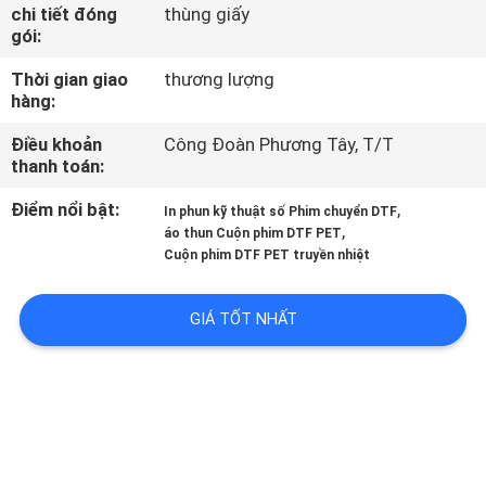
THAM
chi tiết đóng
thùng giấy
gói:
QUAN
Thời gian giao
thương lượng
NHÀ
hàng:
MÁY
Điều khoản
Công Đoàn Phương Tây, T/T
thanh toán:
KIỂM
Điểm nổi bật:
,
In phun kỹ thuật số Phim chuyển DTF
SOÁT
,
áo thun Cuộn phim DTF PET
Cuộn phim DTF PET truyền nhiệt
CHẤT
LƯỢNG
GIÁ TỐT NHẤT
LIÊN
HỆ
CHÚNG