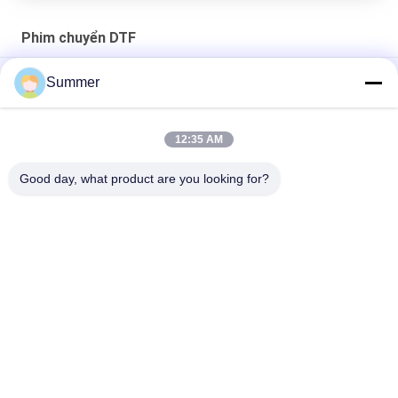
Phim chuyển DTF
Phim chuyển DTF trong suốt bóc nóng để in 100m
Summer
Trong suốt trực tiếp đến phim Cuộn phim DTF có thể in 0,6 X
100m cho hàng dệt may
12:35 AM
In phun kỹ thuật số Cuộn phim Dtf Pet cho máy in áo thun
Good day, what product are you looking for?
Danh mục phổ biến
Tất cả
các
Máy In Vải Kỹ Thuật 
Máy In Kỹ Thuật Số
Số
Máy In DTF
Máy In UV DTF
Máy In UV
Máy Dệt Lịch