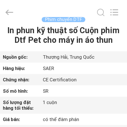
-
2026
Shanghai
Color
Digital
Phim chuyển DTF
Supplier
Co.,
In phun kỹ thuật số Cuộn phim
NHÀ
Ltd..
All
Rights
Dtf Pet cho máy in áo thun
Reserved.
SẢN
PHẨM
Nguồn gốc:
Thượng Hải, Trung Quốc
Hàng hiệu:
SAER
VIDEO
Chứng nhận:
CE Certification
Số mô hình:
SR
VỀ
CHÚNG
Số lượng đặt
1 cuộn
hàng tối thiểu:
TÔI
Giá bán:
có thể đàm phán