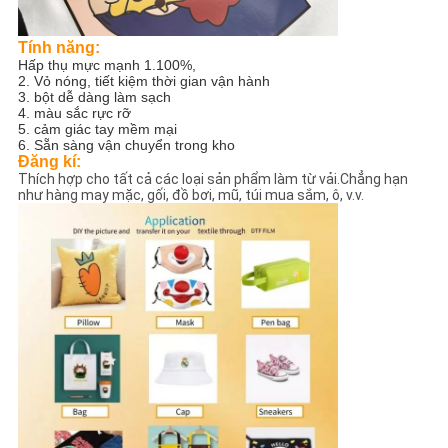
Tính năng:
Hấp thụ mực mạnh 1.100%,
2. Vỏ nóng, tiết kiệm thời gian vận hành
3. bột dễ dàng làm sạch
4. màu sắc rực rỡ
5. cảm giác tay mềm mại
6. Sẵn sàng vận chuyển trong kho
Đăng kí:
Thích hợp cho tất cả các loại sản phẩm làm từ vải.Chẳng hạn
như hàng may mặc, gối, đồ bơi, mũ, túi mua sắm, ô, v.v.