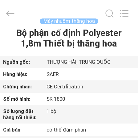
-
2026
Shanghai
Color
Digital
Máy nhuộm thăng hoa
Supplier
Co.,
Bộ phận cố định Polyester
NHÀ
Ltd..
All
Rights
1,8m Thiết bị thăng hoa
Reserved.
SẢN
PHẨM
Nguồn gốc:
THƯỢNG HẢI, TRUNG QUỐC
Hàng hiệu:
SAER
VIDEO
Chứng nhận:
CE Certification
Số mô hình:
SR 1800
VỀ
CHÚNG
Số lượng đặt
1 bộ
hàng tối thiểu:
TÔI
Giá bán:
có thể đàm phán