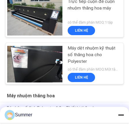
Trực tiếp cuộn để cuộn
nhuộm thăng hoa máy
có thể đàm phán MOQ:1 tập
LIÊN HỆ
Máy dệt nhuộm kỹ thuật
số thăng hoa cho
Polyester
có thể đàm phán MOQ:Một tập hợp
LIÊN HỆ
Máy nhuộm thăng hoa
Bộ phận cố định Polyester 1,8m Thiết bị thăng hoa
Summer
Ba thiết bị thăng hoa thuốc nhuộm Epson 4720 với mực gốc /
phân tán