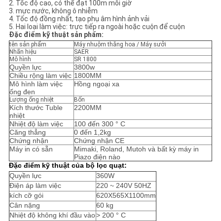
SƠ
2. Tốc độ cao, có thể đạt 100m mỗi giờ
3. mực nước, không ô nhiễm
ĐỒ
4. Tốc độ đồng nhất, tạo phụ âm hình ảnh vải
5. Hai loại làm việc: trực tiếp ra ngoài hoặc cuộn để cuộn
Đặc điểm kỹ thuật sản phẩm:
TRANG
tên sản phẩm
Máy nhuộm thăng hoa / Máy sưởi
WEB
Nhãn hiệu
SAER
Mô hình
SR 1800
Quyền lực
3800w
Chiều rộng làm việc
1800MM
CHÍNH
Mô hình làm việc
Hồng ngoại xa
ống đen
Lượng ống nhiệt
Bốn
SÁCH
Kích thước Tuble
2200MM
nhiệt
BẢO
Nhiệt độ làm việc
100 đến 300 ° C
Căng thẳng
0 đến 1,2kg
MẬT
Chứng nhận
Chứng nhận CE
Máy in có sẵn
Mimaki, Roland, Mutoh và bất kỳ máy in
Piazo điện nào
Đặc điểm kỹ thuật của bộ lọc quạt:
Quyền lực
360W
Điện áp làm việc
220 ~ 240V 50HZ
kích cỡ gói
620X565X1100mm
Cân nặng
60 kg
Nhiệt độ không khí đầu vào
> 200 ° C