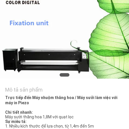
TÔI
TIN
TỨC
TẤT
CẢ
CÁC
TRƯỜNG
HỢP
Mô tả sản phẩm
Trực tiếp đến Máy nhuộm thăng hoa / Máy sưởi làm việc với
COMPANY
máy in Piezo
NEWS
Chi tiết nhanh:
Máy sưởi thăng hoa 1,8M với quạt lọc
Sự miêu tả:
1. Nhiều kích thước để lựa chọn, từ 1,4m đến 5m