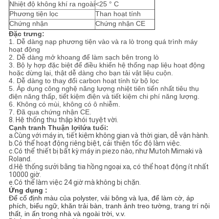
Nhiệt độ không khí ra ngoài
<25 ° C
Phương tiện lọc
Than hoạt tính
Chứng nhận
Chứng nhận CE
Đặc trưng:
1. Dễ dàng nạp phương tiện vào và ra lò trong quá trình máy
hoạt động
2. Dễ dàng mở khoang để làm sạch bên trong lò
3. Bộ ly hợp đặc biệt để điều khiển hệ thống nạp liệu hoạt động
hoặc dừng lại, thật dễ dàng cho bạn tải vật liệu cuộn.
4. Dễ dàng t
o thay đổi
carbon hoạt tính từ bộ lọc
5. Áp dụng công nghệ năng lượng nhiệt tiên tiến nhất tiêu thụ
điện năng thấp, tiết kiệm điện và tiết kiệm chi phí năng lượng.
6. Không có mùi, không có ô nhiễm.
7. Đã qua chứng nhận CE.
8. Hệ thống thu thập khói tuyệt vời.
Cạnh tranh
Thuận lợi
lứa tuổi:
a.Cùng với máy in, tiết kiệm không gian và thời gian, dễ vận hành.
b.Có thể hoạt động riêng biệt, cải thiện tốc độ làm việc.
c.Có thể thiết bị bất kỳ máy in piezo nào, như Mutoh Mimaki và
Roland.
d.Hệ thống sưởi bằng tia hồng ngoại xa, có thể hoạt động ít nhất
10000 giờ.
e.Có thể làm việc 24 giờ mà không bị chặn.
Ứng dụng :
Để cố định màu của polyster, vải bông và lụa, để làm cờ, áp
phích, biểu ngữ, khăn trải bàn, tranh ảnh treo tường, trang trí nội
thất, in ấn trong nhà và ngoài trời, v.v.