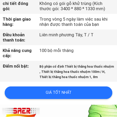
THAM
chi tiết đóng
Không có gói gỗ khử trùng (Kích
gói:
thước gói: 3400 * 880 * 1330 mm)
QUAN
Thời gian giao
Trong vòng 5 ngày làm việc sau khi
NHÀ
hàng:
nhận được thanh toán của bạn
MÁY
Điều khoản
Liên minh phương Tây, T / T
thanh toán:
KIỂM
Khả năng cung
100 bộ mỗi tháng
SOÁT
cấp:
CHẤT
Điểm nổi bật:
Bộ phận cố định Thiết bị thăng hoa thuốc nhuộm
,
,
LƯỢNG
Thiết bị thăng hoa thuốc nhuộm 100m / H
,
Thiết bị thăng hoa thuốc nhuộm 1
8m
LIÊN
GIÁ TỐT NHẤT
HỆ
CHÚNG