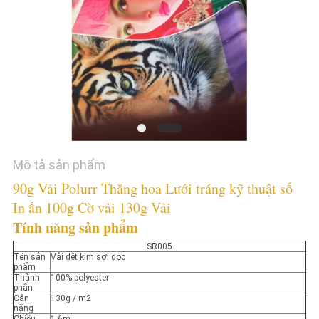
TÔI
TIN
TỨC
TẤT
CẢ
CÁC
Mô tả sản phẩm
TRƯỜNG
90g Vải Polurr Thăng hoa Lưới tráng kỹ thuật số
In ấn 100g Cờ vải 130g Vải
HỢP
Tính năng sản phẩm
SR005
COMPANY
Tên sản
Vải dệt kim sợi dọc
phẩm
NEWS
Thành
100% polyester
phần
Cân
130g / m2
nặng