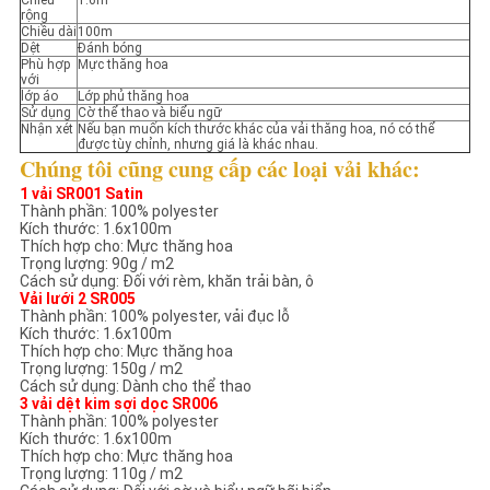
Chiều
1.6m
SƠ
rộng
Chiều dài
100m
ĐỒ
Dệt
Đánh bóng
Phù hợp
Mực thăng hoa
TRANG
với
lớp áo
Lớp phủ thăng hoa
Sử dụng
Cờ thể thao và biểu ngữ
WEB
Nhận xét
Nếu bạn muốn kích thước khác của vải thăng hoa, nó có thể
được tùy chỉnh, nhưng giá là khác nhau.
Chúng tôi cũng cung cấp các loại vải khác:
CHÍNH
1 vải SR001 Satin
Thành phần: 100% polyester
SÁCH
Kích thước: 1.6x100m
Thích hợp cho: Mực thăng hoa
BẢO
Trọng lượng: 90g / m2
Cách sử dụng: Đối với rèm, khăn trải bàn, ô
MẬT
Vải lưới 2 SR005
Thành phần: 100% polyester, vải đục lỗ
Kích thước: 1.6x100m
Thích hợp cho: Mực thăng hoa
Trọng lượng: 150g / m2
Cách sử dụng: Dành cho thể thao
3 vải dệt kim sợi dọc SR006
Thành phần: 100% polyester
Kích thước: 1.6x100m
Thích hợp cho: Mực thăng hoa
Trọng lượng: 110g / m2