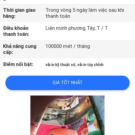
THAM
Thời gian giao
Trong vòng 5 ngày làm việc sau khi
QUAN
hàng:
thanh toán
NHÀ
Điều khoản
Liên minh phương Tây, T / T
MÁY
thanh toán:
Khả năng cung
100000 mét / tháng
cấp:
KIỂM
SOÁT
Điểm nổi bật:
,
vải in kỹ thuật số
vải in tùy chỉnh
CHẤT
GIÁ TỐT NHẤT
LƯỢNG
LIÊN
HỆ
CHÚNG