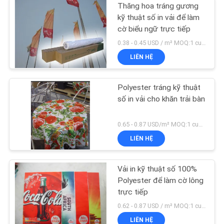
Thăng hoa tráng gương
kỹ thuật số in vải để làm
cờ biểu ngữ trực tiếp
0.38 - 0.45 USD / m² MOQ:1 cuộn
LIÊN HỆ
Polyester tráng kỹ thuật
số in vải cho khăn trải bàn
0.65 - 0.87 USD/m² MOQ:1 cuộn
LIÊN HỆ
Vải in kỹ thuật số 100%
Polyester để làm cờ lông
trực tiếp
0.62 - 0.87 USD / m² MOQ:1 cuộn
LIÊN HỆ