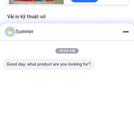
Vải in kỹ thuật số
Vải dệt kim phủ thăng hoa Vải in kỹ thuật số 130G / Sqm
Summer
Banner In Máy in thăng hoa kỹ thuật số Máy in cờ
10:02 AM
Trang chủ Dệt vải thăng hoa In phun kỹ thuật số cuộn để cuộn
máy
Good day, what product are you looking for?
Danh mục phổ biến
Tất cả
các
Máy In Vải Kỹ Thuật 
Máy In Kỹ Thuật Số
Số
Máy In DTF
Máy In UV DTF
Máy In UV
Máy Dệt Lịch