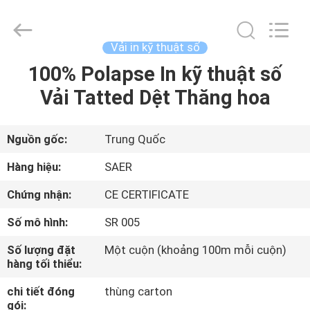
-
2026
Shanghai
Color
Digital
Vải in kỹ thuật số
Supplier
Co.,
100% Polapse In kỹ thuật số
NHÀ
Ltd..
All
Rights
Vải Tatted Dệt Thăng hoa
Reserved.
SẢN
PHẨM
Nguồn gốc:
Trung Quốc
Hàng hiệu:
SAER
VIDEO
Chứng nhận:
CE CERTIFICATE
Số mô hình:
SR 005
VỀ
CHÚNG
Số lượng đặt
Một cuộn (khoảng 100m mỗi cuộn)
hàng tối thiểu:
TÔI
chi tiết đóng
thùng carton
gói: