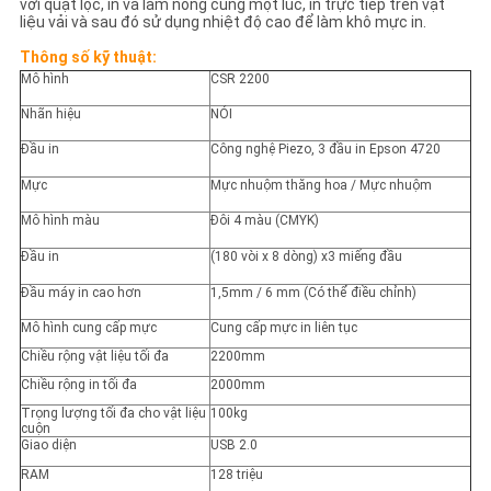
SƠ
với quạt lọc, in và làm nóng cùng một lúc, in trực tiếp trên vật
liệu vải và sau đó sử dụng nhiệt độ cao để làm khô mực in.
ĐỒ
Thông số kỹ thuật:
TRANG
Mô hình
CSR 2200
Nhãn hiệu
NÓI
WEB
Đầu in
Công nghệ Piezo, 3 đầu in Epson 4720
CHÍNH
Mực
Mực nhuộm thăng hoa / Mực nhuộm
Mô hình màu
Đôi 4 màu (CMYK)
SÁCH
Đầu in
(180 vòi x 8 dòng) x3 miếng đầu
BẢO
Đầu máy in cao hơn
1,5mm / 6 mm (Có thể điều chỉnh)
MẬT
Mô hình cung cấp mực
Cung cấp mực in liên tục
Chiều rộng vật liệu tối đa
2200mm
Chiều rộng in tối đa
2000mm
Trọng lượng tối đa cho vật liệu
100kg
cuộn
Giao diện
USB 2.0
RAM
128 triệu