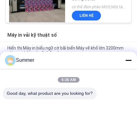
có thể đàm phán MOQ:Một tập hợp
LIÊN HỆ
Máy in vải kỹ thuật số
Hiển thị Máy in biểu ngữ cờ bãi biển Máy vẽ khổ lớn 3200mm
với mực bột màu & thăng hoa
Summer
Máy in vải Impresora Máy in vải / vải kỹ thuật số bán 4 hoặc 8
màu với mực Pigment & Sublimation
5:36 AM
Hệ thống in dệt có định dạng rộng 4 & 8 màu chất lượng cao
Máy vẽ vải Inkjet chính xác cao
Good day, what product are you looking for?
Danh mục phổ biến
Tất cả
các
Máy In Vải Kỹ Thuật 
Máy In Kỹ Thuật Số
Số