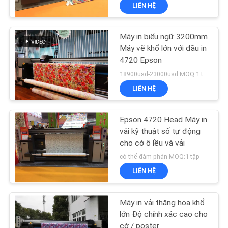
LIÊN HỆ
Máy in biểu ngữ 3200mm
Máy vẽ khổ lớn với đầu in
4720 Epson
18900usd-23000usd MOQ:1 tập
LIÊN HỆ
Epson 4720 Head Máy in
vải kỹ thuật số tự động
cho cờ ô lều và vải
có thể đàm phán MOQ:1 tập
LIÊN HỆ
Máy in vải thăng hoa khổ
lớn Độ chính xác cao cho
cờ / poster