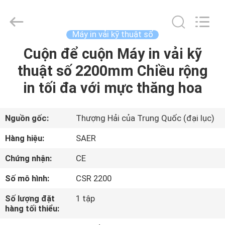
-
2026
Shanghai
Color
Digital
Máy in vải kỹ thuật số
Supplier
Co.,
Cuộn để cuộn Máy in vải kỹ
NHÀ
Ltd..
All
Rights
thuật số 2200mm Chiều rộng
Reserved.
SẢN
in tối đa với mực thăng hoa
PHẨM
Nguồn gốc:
Thượng Hải của Trung Quốc (đại lục)
VIDEO
Hàng hiệu:
SAER
Chứng nhận:
CE
VỀ
Số mô hình:
CSR 2200
CHÚNG
TÔI
Số lượng đặt
1 tập
hàng tối thiểu: