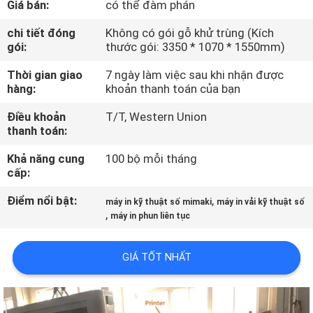
Giá bán:
có thể đàm phán
THAM
QUAN
chi tiết đóng
Không có gói gỗ khử trùng (Kích
gói:
thước gói: 3350 * 1070 * 1550mm)
NHÀ
Thời gian giao
7 ngày làm việc sau khi nhận được
MÁY
hàng:
khoản thanh toán của bạn
Điều khoản
T/T, Western Union
KIỂM
thanh toán:
SOÁT
Khả năng cung
100 bộ mỗi tháng
CHẤT
cấp:
LƯỢNG
Điểm nổi bật:
,
máy in kỹ thuật số mimaki
máy in vải kỹ thuật số
,
máy in phun liên tục
LIÊN
GIÁ TỐT NHẤT
HỆ
CHÚNG