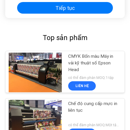
Tiếp tục
Top sản phẩm
CMYK Bốn màu Máy in
vải kỹ thuật số Epson
Head
có thể đàm phán MOQ:1 tập
LIÊN HỆ
Chế độ cung cấp mực in
liên tục
có thể đàm phán MOQ:Một tập hợp