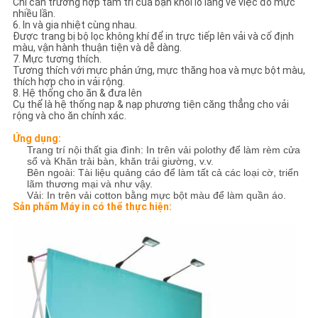
Chỉ cần trường hợp tâm trí của bạn khỏi lo lắng về việc đổ mực
nhiều lần.
6. In và gia nhiệt cùng nhau.
Được trang bị bộ lọc không khí để in trực tiếp lên vải và cố định
màu, vận hành thuận tiện và dễ dàng.
7. Mực tương thích.
Tương thích với mực phản ứng, mực thăng hoa và mực bột màu,
thích hợp cho in vải rộng.
8. Hệ thống cho ăn & đưa lên
Cụ thể là hệ thống nạp & nạp phương tiện căng thẳng cho vải
rộng và cho ăn chính xác.
Ứng dụng:
Trang trí nội thất gia đình: In trên vải polothy để làm rèm cửa
sổ và Khăn trải bàn, khăn trải giường, v.v.
Bên ngoài: Tài liệu quảng cáo để làm tất cả các loại cờ, triển
lãm thương mại và như vậy.
Vải: In trên vải cotton bằng mực bột màu để làm quần áo.
Sản phẩm Máy in có thể thực hiện: