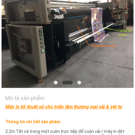
TÔI
TIN
TỨC
TẤT
CẢ
CÁC
TRƯỜNG
HỢP
Mô tả sản phẩm
Máy in kỹ thuật số cho triển lãm thương mại vải & vật tư
COMPANY
NEWS
Thông tin chi tiết sản phẩm:
2.2m Tất cả trong một cuộn trực tiếp để cuộn vải / máy in dệt