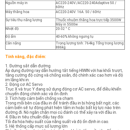
Nguồn máy in
AC220-240V./AC220-240Adaptive 50 /
60Hz
Máy thăng hoa
AC220-240V. 16A. 50 / 60Hz
Sự tiêu thụ năng lượng
Thuốc nhuộm thăng hoa trực tiếp 3500W
Máy in 5500w
Nhiệt độ
20-32 ° C
Độ ẩm
40-60% không ngưng tụ
Cân nặng
Trọng lượng tịnh: 764kg Tổng trọng lượng:
886kg
Tính năng, đặc điểm:
1. Đường sắt dẫn đường
Áp dụng đường ray dẫn hướng tắt tiếng HIWIN với hai khối trượt,
tăng cường độ cứng và chống xoắn, độ chính xác cao hơn và độ
im lặng khi in.
2. Động cơ AC Servo
Trục X và trục Y đang sử dụng động cơ AC servo, để điều khiển
chuyển động chính xác và ổn định.
3. Tích hợp cảm biến chống va chạm
Trong mỗi bên của đầu in để tránh đầu in bị hỏng bất ngờ, các
cảm biến sẽ tự động phát hiện tấm in hoặc bất kỳ lực nào trên
đường đi. Nó ngăn chặn mọi cú đánh có thể xảy ra với đầu in.
4. Đầu in tiêu chuẩn đấu tay đôi
Tối đa hóa hiệu suất của năng suất và độ ổn định in cao.
5. Hệ thống cấp mực số lượng lớn