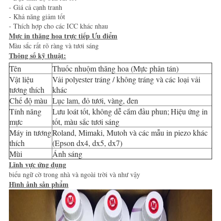
SƠ
- Giá cả cạnh tranh
- Khả năng giảm tốt
ĐỒ
- Thích hợp cho các ICC khác nhau
Mực in thăng hoa trực tiếp Ưu điểm
TRANG
Màu sắc rất rõ ràng và tươi sáng
WEB
Thông số kỹ thuật:
Tên
Thuốc nhuộm thăng hoa (Mực phân tán)
Vật liệu
Vải polyester tráng / không tráng và các loại vải
CHÍNH
tương thích
khác
Chế độ màu
Lục lam, đỏ tươi, vàng, đen
SÁCH
Tính năng
Lưu loát tốt, không dễ cắm đầu phun;
Hiệu ứng in
BẢO
mực
tốt, màu sắc tươi sáng
Máy in tương
Roland, Mimaki, Mutoh và các mẫu in piezo khác
MẬT
thích
(Epson dx4, dx5, dx7)
Mùi
Ánh sáng
Lĩnh vực ứng dụng
biểu ngữ cờ trong nhà và ngoài trời và như vậy
Hình ảnh sản phẩm