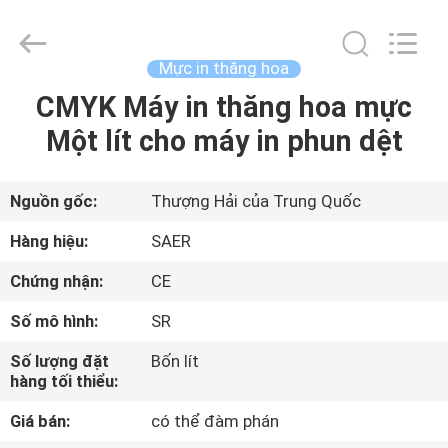
-
2026
Shanghai
Color
Digital
Mực in thăng hoa
Supplier
Co.,
CMYK Máy in thăng hoa mực
NHÀ
Ltd..
All
Rights
Một lít cho máy in phun dệt
Reserved.
SẢN
PHẨM
Nguồn gốc:
Thượng Hải của Trung Quốc
Hàng hiệu:
SAER
VIDEO
Chứng nhận:
CE
Số mô hình:
SR
VỀ
CHÚNG
Số lượng đặt
Bốn lít
hàng tối thiểu:
TÔI
Giá bán:
có thể đàm phán