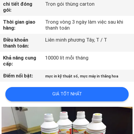
THAM
chi tiết đóng
Trọn gói thùng carton
gói:
QUAN
Thời gian giao
Trong vòng 3 ngày làm việc sau khi
NHÀ
hàng:
thanh toán
MÁY
Điều khoản
Liên minh phương Tây, T / T
thanh toán:
KIỂM
Khả năng cung
10000 lít mỗi tháng
SOÁT
cấp:
CHẤT
Điểm nổi bật:
,
mực in kỹ thuật số
mực máy in thăng hoa
LƯỢNG
GIÁ TỐT NHẤT
LIÊN
HỆ
CHÚNG