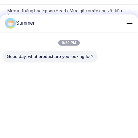
Mực in thăng hoa Epson Head / Mực gốc nước cho vật liệu
tráng
Summer
Quảng cáo ngoài trời nhuộm mực thăng hoa cho đầu in Dx5 /
Dx7
9:29 PM
Digital Waterbased Pigment Ink For Epson Print Head
Sublimation Inks Print
Good day, what product are you looking for?
Danh mục phổ biến
Tất cả
các
Máy In Vải Kỹ Thuật 
Máy In Kỹ Thuật Số
Số
Máy In DTF
Máy In UV DTF
Máy In UV
Máy Dệt Lịch