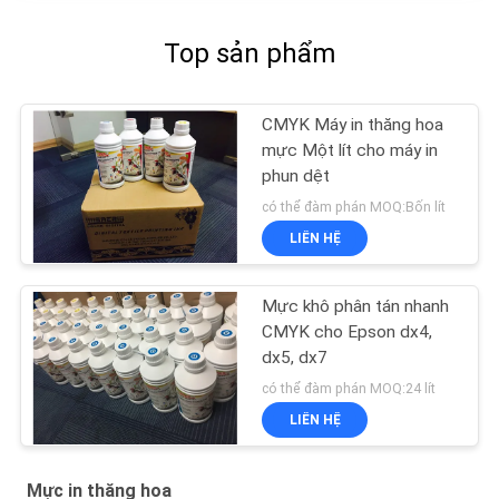
Top sản phẩm
CMYK Máy in thăng hoa
mực Một lít cho máy in
phun dệt
có thể đàm phán MOQ:Bốn lít
LIÊN HỆ
Mực khô phân tán nhanh
CMYK cho Epson dx4,
dx5, dx7
có thể đàm phán MOQ:24 lít
LIÊN HỆ
Mực in thăng hoa