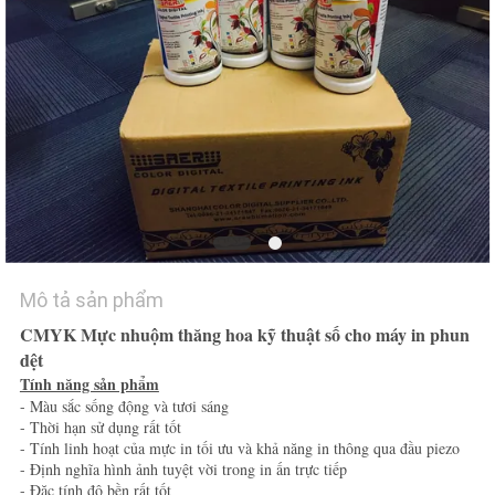
TÔI
TIN
TỨC
TẤT
CẢ
CÁC
TRƯỜNG
Mô tả sản phẩm
HỢP
CMYK Mực nhuộm thăng hoa kỹ thuật số cho máy in phun
dệt
Tính năng sản phẩm
COMPANY
- Màu sắc sống động và tươi sáng
- Thời hạn sử dụng rất tốt
NEWS
- Tính linh hoạt của mực in tối ưu và khả năng in thông qua đầu piezo
- Định nghĩa hình ảnh tuyệt vời trong in ấn trực tiếp
- Đặc tính độ bền rất tốt