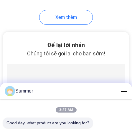
178
Xem thêm
Máy in thăng hoa
Để lại lời nhắn
Chúng tôi sẽ gọi lại cho bạn sớm!
192
Máy vẽ vải
Summer
3:37 AM
Good day, what product are you looking for?