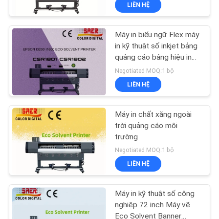
THAM
LIÊN HỆ
QUAN
Máy in biểu ngữ Flex máy
NHÀ
55
in kỹ thuật số inkjet bảng
MÁY
quảng cáo bảng hiệu in
máy in DTF
màu vinyl nhãn dán xe
Negotiated MOQ:1 bộ
máy in đồ họa
KIỂM
LIÊN HỆ
SOÁT
Máy in chất xăng ngoài
CHẤT
trời quảng cáo môi
LƯỢNG
trường
120
Negotiated MOQ:1 bộ
LIÊN HỆ
LIÊN
Máy in UV DTF
HỆ
Máy in kỹ thuật số công
CHÚNG
nghiệp 72 inch Máy vẽ
Eco Solvent Banner