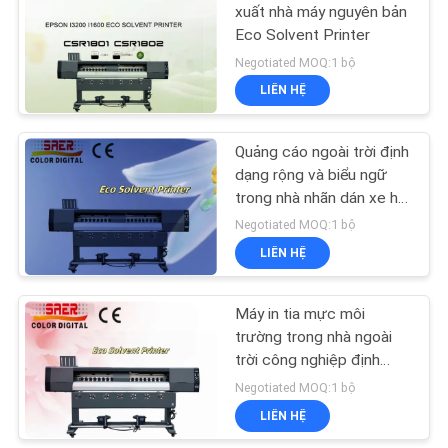
SƠ
xuất nhà máy nguyên bản
Eco Solvent Printer
ĐỒ
106
Negotiated MOQ:1 bộ
TRANG
Máy in dung môi
LIÊN HỆ
WEB
ECO
Quảng cáo ngoài trời định
CHÍNH
dạng rộng và biểu ngữ
trong nhà nhãn dán xe hơi
SÁCH
Máy dung môi trường
Negotiated MOQ:1 bộ
BẢO
LIÊN HỆ
255
MẬT
Máy in tia mực môi
Máy in cờ
trường trong nhà ngoài
trời công nghiệp định
dạng lớn Vinyl Sticker
Negotiated MOQ:1 bộ
Banner Plotter
LIÊN HỆ