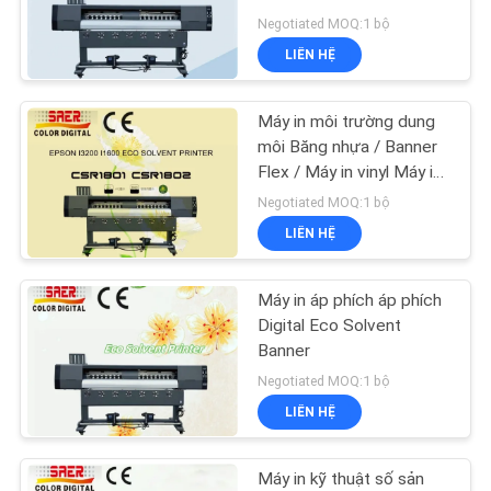
TÔI
Sticker Printer
Negotiated MOQ:1 bộ
LIÊN HỆ
TIN
179
TỨC
Máy in môi trường dung
Máy in UV
môi Băng nhựa / Banner
TẤT
Flex / Máy in vinyl Máy in
tia nhanh cao tốc
Negotiated MOQ:1 bộ
CẢ
LIÊN HỆ
CÁC
TRƯỜNG
Máy in áp phích áp phích
83
HỢP
Digital Eco Solvent
Banner
Máy dệt lịch
Negotiated MOQ:1 bộ
COMPANY
LIÊN HỆ
NEWS
Máy in kỹ thuật số sản