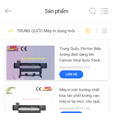
-
2026
Shanghai
Sản phẩm
Color
Digital
Supplier
Co.,
NHÀ
Ltd..
232
All
TRUNG QUỐC Máy in dung môi ECO
Rights
Reserved.
Máy in kỹ thuật số
SẢN
Trung Quốc Plotter Biểu
PHẨM
tượng định dạng lớn
Canvas Vinyl Auto Sticker
VIDEO
Máy in môi trường dung
Negotiated MOQ:1 bộ
môi
LIÊN HỆ
176
VỀ
Máy in vải kỹ thuật
Máy in môi trường chất
CHÚNG
hòa tan chất lượng cao
TÔI
số
máy in tia mực cho quảng
cáo
Negotiated MOQ:1 bộ